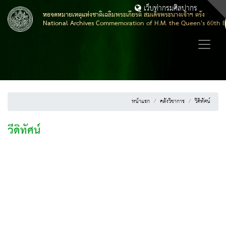
เว็บท่ากรมศิลปากร
หอจดหมายเหตุแห่งชาติเฉลิมพระเกียรติ สมเด็จพระนางเจ้าฯ ตรัง
National Archives Commemoration of H.M. the Queen's 60th B
หน้าแรก
คลังวิชาการ
วีดิทัศน์
วีดิทัศน์