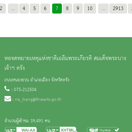
2
...
4
5
6
7
8
9
10
...
2913
หอจดหมายเหตุแห่งชาติเฉลิมพระเกียรติ สมเด็จพระนาง
เจ้าฯ ตรัง
ถนนหนองยวน อำเภอเมือง จังหวัดตรัง
: 075-212504
:
na_trang@finearts.go.th
จำนวนผู้เข้าชม 39,491 คน