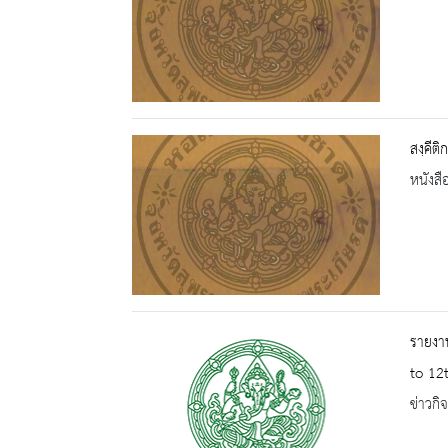
สงฺคีต
หนังสื
รายงา
to 12t
ข่าวกิ