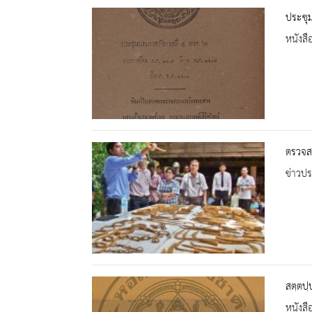
ประชุ
หนังสื
ตรวจสอ
ข่าวปร
สตฺตปฺ
หนังสื