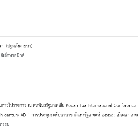
ิกถา (ปฐมสังคายนา)
ออิเล็กทรอนิกส์
นการไปราชการ ณ สหพันธรัฐมาเลเซีย Kedah Tua International Conferenc
h century AD “ การประชุมระดับนานาชาติแห่งรัฐเกดะห์ ๒๕๕๙ : เมืองเก่าเกด
จกรรม