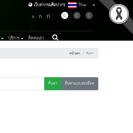
Thai
เว็บท่ากรมศิลปากร
เว็บท่ากรมศิลปากร
ก
ก
C
C
C
ก
บริการ
ติดต่อเรา
หน้าแรก
ค้นหา
ค้นหา
ค้นหาแบบละเอียด