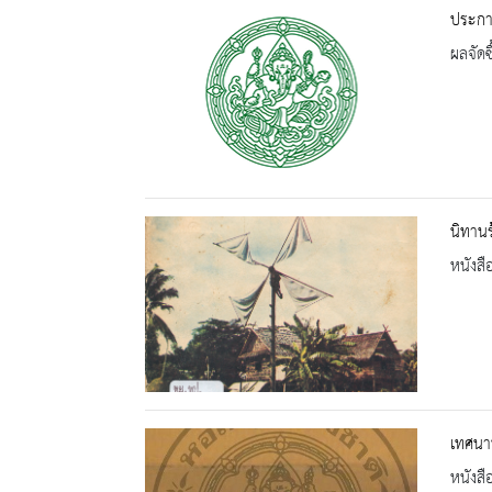
ประกาศ
ผลจัดซื
นิทานร
หนังสื
เทศนา
หนังสื