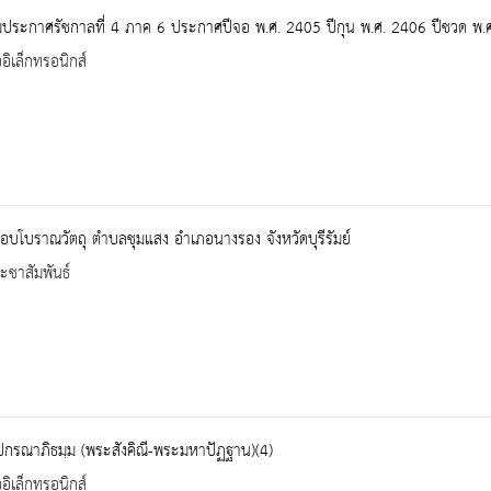
มประกาศรัชกาลที่ 4 ภาค 6 ประกาศปีจอ พ.ศ. 2405 ปีกุน พ.ศ. 2406 ปีชวด พ.
ออิเล็กทรอนิกส์
บโบราณวัตถุ ตำบลชุมแสง อำเภอนางรอง จังหวัดบุรีรัมย์
ะชาสัมพันธ์
ปกรณาภิธมฺม (พระสังคิณี-พระมหาปัฏฐาน)(4)
ออิเล็กทรอนิกส์