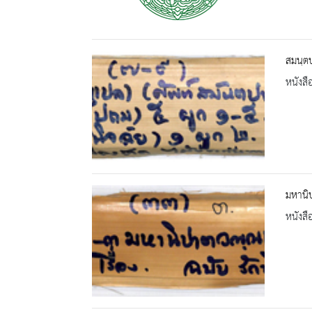
สมนฺตป
หนังสื
มหานิ
หนังสื