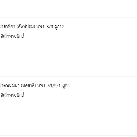
าสาทิกา (ศัพท์ปถม) นพ.บ.8/3 ผูก12
ออิเล็กทรอนิกส์
ปาตวณฺณนา (ทศชาติ) นพ.บ.33/ข/1 ผูก5
ออิเล็กทรอนิกส์