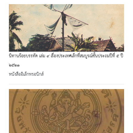
นิทานร้อยบรรทัด เล่ม ๔ เรื่องประเทศเล็กที่สมบูรณ์ชั้นประถมปีที่ ๕ ปี
๒๕๒๑
หนังสืออิเล็กทรอนิกส์