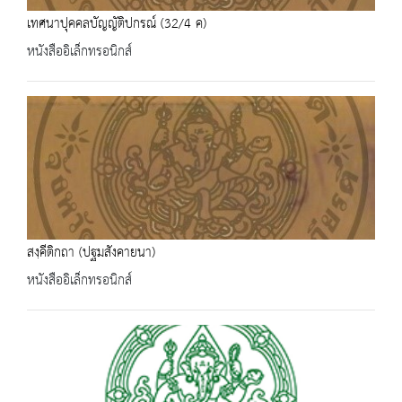
เทศนาปุคคลบัญญัติปกรณ์ (32/4 ค)
หนังสืออิเล็กทรอนิกส์
สงฺคีติกถา (ปฐมสังคายนา)
หนังสืออิเล็กทรอนิกส์