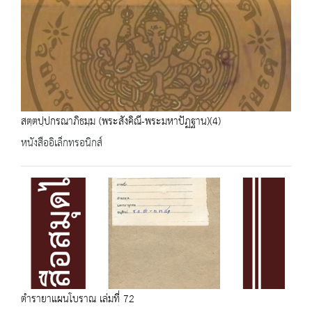
สตฺตปฺปกรณาภิธมฺม (พระสังคิณี-พระมหาปัฏฐาน)(4)
หนังสืออิเล็กทรอนิกส์
ตำรายาแผนโบราณ เล่มที่ 72