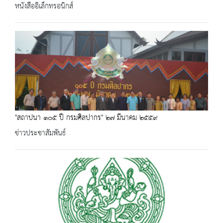
หนังสืออิเล็กทรอนิกส์
"สถาปนา ๑๐๕ ปี กรมศิลปากร" ๒๗ มีนาคม ๒๕๕๙
ข่าวประชาสัมพันธ์