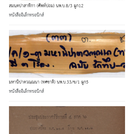
สมนฺตปาสาทิกา (ศัพท์ปถม) นพ.บ.8/3 ผูก12
หนังสืออิเล็กทรอนิกส์
มหานิปาตวณฺณนา (ทศชาติ) นพ.บ.33/ข/1 ผูก5
หนังสืออิเล็กทรอนิกส์