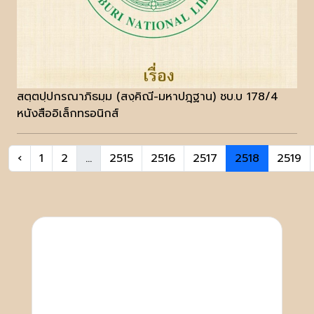
สตฺตปฺปกรณาภิธมฺม (สงฺคิณี-มหาปฎฺฐาน) ชบ.บ 178/4
หนังสืออิเล็กทรอนิกส์
‹
1
2
...
2515
2516
2517
2518
2519