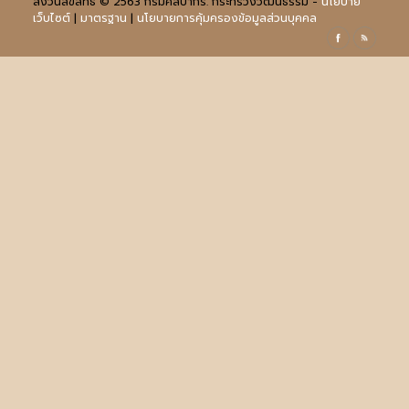
สงวนลิขสิทธิ์ © 2563 กรมศิลปากร. กระทรวงวัฒนธรรม -
นโยบาย
เว็บไซต์
|
มาตรฐาน
|
นโยบายการคุ้มครองข้อมูลส่วนบุคคล