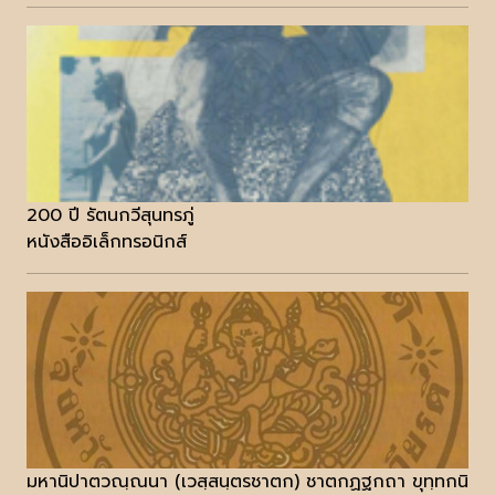
200 ปี รัตนกวีสุนทรภู่
หนังสืออิเล็กทรอนิกส์
มหานิปาตวณฺณนา (เวสฺสนฺตรชาตก) ชาตกฏฐกถา ขุทฺทกนิ