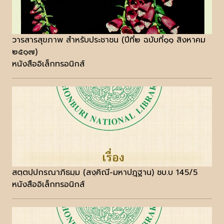
วารสารสุขภาพ สำหรับประชาชน (ปีที่๒ ฉบับที่๑๑ สิงหาคม
๒๕๑๗)
หนังสืออิเล็กทรอนิกส์
สตฺตปฺปกรณาภิธมฺม (สงฺคิณี-มหาปฎฺฐาน) ชบ.บ 145/5
หนังสืออิเล็กทรอนิกส์