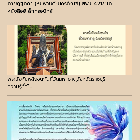
กายฏฐกถา (หิมพานต์-นครกัณฑ์) สพ.บ.421/11ก
หนังสืออิเล็กทรอนิกส์
พระนั่งหันหลังชนกันที่วัดมหาธาตุจังหวัดราชบุรี
ความรู้ทั่วไป