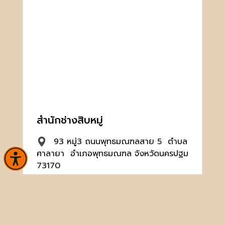
สำนักช่างสิบหมู่
93 หมู่3 ถนนพุทธมณฑลสาย 5 ตำบล
ศาลายา อำเภอพุทธมณฑล จังหวัดนครปฐม
73170
02-482-1365-6
artist10@finearts.go.th