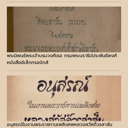
พระนิพนธ์พระเจ้าบรมวงศ์เธอ กรมพระนราธิปประพันธ์พงศ์
หนังสืออิเล็กทรอนิกส์
อนุสรณ์ในงานพระราชทานเพลิงศพหลวงสวัสดิ์วรสาส์น