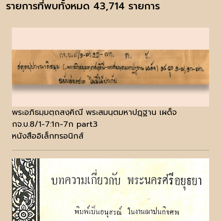
รายการที่พบทั้งหมด 43,714 รายการ
พระอภิธมฺมตฺถสงฺคิณี พระสมนฺตมหาปฏฺฐาน เผด็จ
กจ.บ.8/1-7:1ก-7ก part3
หนังสืออิเล็กทรอนิกส์