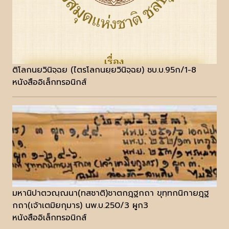
ติโลกนยวินิจฺฉย (ไตรโลกนยฺยวินิจฺฉย) ชบ.บ.95ก/1-8
หนังสืออิเล็กทรอนิกส์
มหานิปาตวณฺณนา(ทสชาติ)ชาตกฎฺฐกถา ขุทฺทกนิกายฎฺฐ
กถา(เจ้าเตมิยกุมาร) นพ.บ.250/3 ผูก3
หนังสืออิเล็กทรอนิกส์