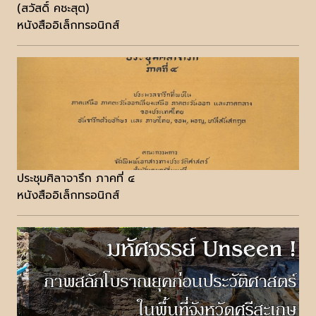
(สวัสดิ์ คชะสุต)
หนังสืออิเล็กทรอนิกส์
ประชุมศิลาจารึก ภาคที่ ๔
หนังสืออิเล็กทรอนิกส์