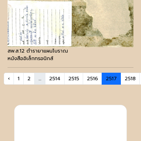
สพ.ส.12 ตำรายาแผนโบราณ
หนังสืออิเล็กทรอนิกส์
‹
1
2
...
2514
2515
2516
2517
2518