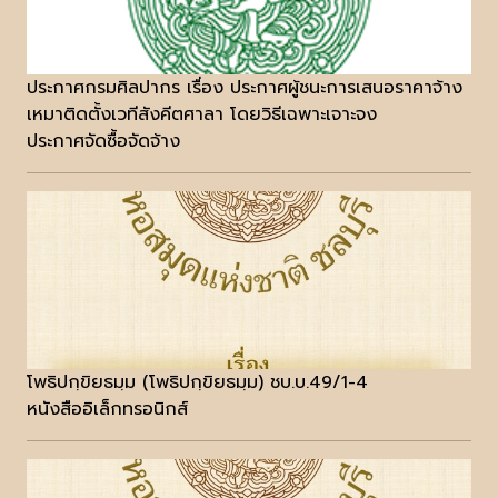
ประกาศกรมศิลปากร เรื่อง ประกาศผู้ชนะการเสนอราคาจ้าง
เหมาติดตั้งเวทีสังคีตศาลา โดยวิธีเฉพาะเจาะจง
ประกาศจัดซื้อจัดจ้าง
โพธิปกฺขิยธมฺม (โพธิปกฺขิยธมฺม) ชบ.บ.49/1-4
หนังสืออิเล็กทรอนิกส์