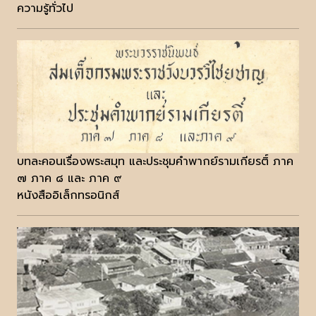
ความรู้ทั่วไป
บทละคอนเรื่องพระสมุท และประชุมคำพากย์รามเกียรติ์ ภาค
๗ ภาค ๘ และ ภาค ๙
หนังสืออิเล็กทรอนิกส์