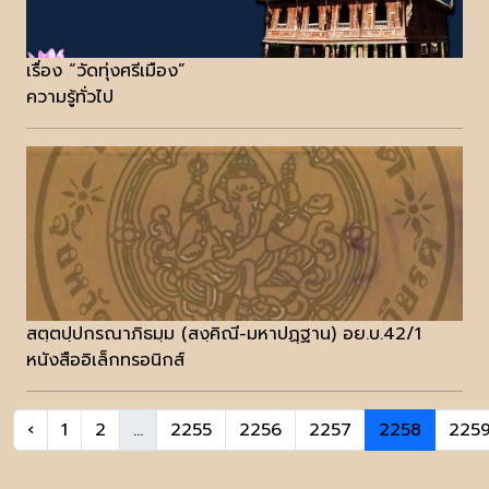
เรื่อง “วัดทุ่งศรีเมือง”
ความรู้ทั่วไป
สตฺตปฺปกรณาภิธมฺม (สงฺคิณี-มหาปฏฺฐาน) อย.บ.42/1
หนังสืออิเล็กทรอนิกส์
‹
1
2
...
2255
2256
2257
2258
225