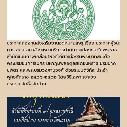
ประกาศกองทุนส่งเสริมงานจดหมายเหตุ เรื่อง ประกาศผู้ชนะ
การเสนอราคาจ้างเหมาบริการด้านการแปลงข่าวในพระราช
สำนักแบบภาพเคลื่อนไหวที่เกี่ยวเนื่องในพระบาทสมเด็จ
พระบรมชนกาธิเบศร มหาภูมิพลอดุลยเดชมหราช บรมนาถ
บพิตร และพระบรมวงศานุวงศ์ ด้วยระบบดิจิทัล ประจำ
พุทธศักราช ๒๕๖๑-๒๕๖๒ โดยวิธีเฉพาะเจาะจง
ประกาศจัดซื้อจัดจ้าง