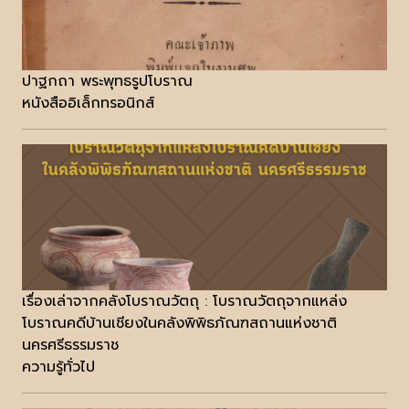
ปาฐกถา พระพุทธรูปโบราณ
หนังสืออิเล็กทรอนิกส์
เรื่องเล่าจากคลังโบราณวัตถุ : โบราณวัตถุจากแหล่ง
โบราณคดีบ้านเชียงในคลังพิพิธภัณฑสถานแห่งชาติ
นครศรีธรรมราช
ความรู้ทั่วไป