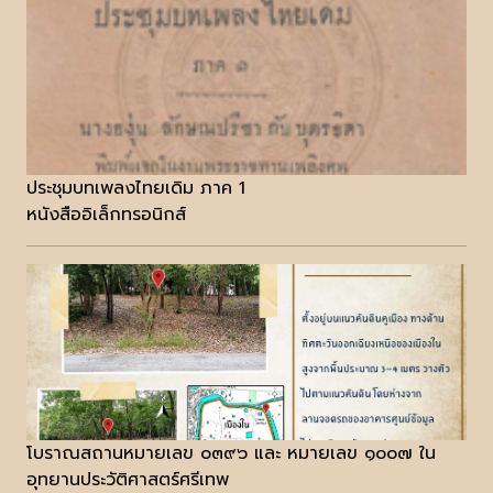
ประชุมบทเพลงไทยเดิม ภาค 1
หนังสืออิเล็กทรอนิกส์
โบราณสถานหมายเลข ๐๓๙๖ และ หมายเลข ๑๐๐๗ ใน
อุทยานประวัติศาสตร์ศรีเทพ