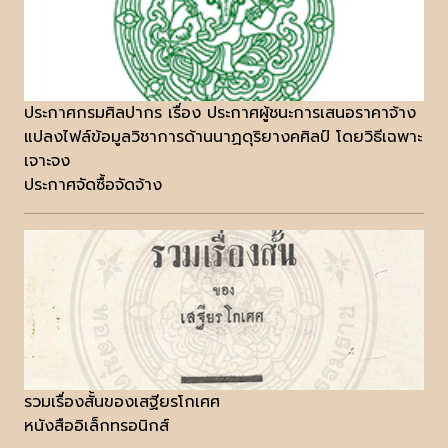
ประกาศกรมศิลปากร เรื่อง ประกาศผู้ชนะการเสนอราคาจ้าง
แปลงไฟล์ข้อมูลวิชาการด้านนาฏดุริยางคศิลป์ โดยวิธีเฉพาะ
เจาะจง
ประกาศจัดซื้อจัดจ้าง
รวมเรื่องสั้นของเสฐียรโกเศศ
หนังสืออิเล็กทรอนิกส์