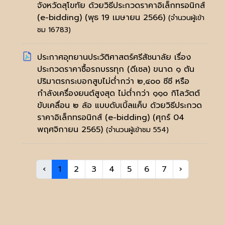
จังหวัดสุโขทัย ด้วยวิธีประกวดราคาอิเล็กทรอนิกส์
(e-bidding)
(พุธ 19 เมษายน 2566)
(จำนวนผู้เข้า
ชม 16783)
ประกาศอุทยานประวัติศาสตร์ศรีสัชนาลัย เรื่อง
ประกวดราคาซื้อรถบรรทุก (ดีเซล) ขนาด ๑ ตัน
ปริมาตรกระบอกสูบไม่ต่ำกว่า ๒,๔๐๐ ซีซี หรือ
กำลังเครื่องยนต์สูงสุด ไม่ต่ำกว่า ๑๑๐ กิโลวัตต์
ขับเคลื่อน ๒ ล้อ แบบดับเบิ้ลแค็บ ด้วยวิธีประกวด
ราคาอิเล็กทรอนิกส์ (e-bidding)
(ศุกร์ 04
พฤศจิกายน 2565)
(จำนวนผู้เข้าชม 554)
‹
1
2
3
4
5
6
7
›