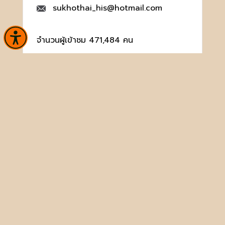
sukhothai_his@hotmail.com
จำนวนผู้เข้าชม 471,484 คน
หน้าหลัก
ข่าวและกิจกรรม
นิทรรศการ
บริการ
เกี่ยวกับหน่วยงาน
คลังวิชาการ
ประชาชนควรรู้
ติดต่อเรา