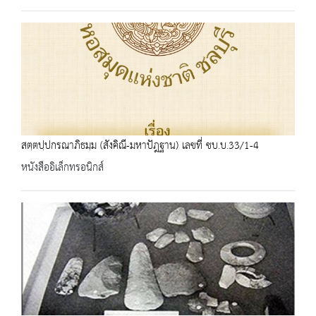
สตฺตปฺปกรณาภิธมฺม (สังคิณี-มหาปัฎฐาน) เลขที่ ชบ.บ.33/1-4
หนังสืออิเล็กทรอนิกส์