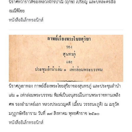
นิราศทวาราวดีของหลวงจักรปาณี (ฤกษ์) เปรียญ และบทละครเรื่อ
งมณีพิไชย
หนังสืออิเล็กทรอนิกส์
นิราศภูเขาทอง กาพย์เรื่องพระไชยสุริยาของสุนทรภู่ และประชุมลำนำ
เล่ม ๑ เห่กล่อมพระบรรทม พิมพ์เป็นอนุสรณ์ในงานพระราชทานเพลิง
ศพ รองอำมาตย์เอก หลวงประมวญคดี (เมี้ยน วรรธนะภูติ) ณ เมรุวัด
มกุฏกษัตริยาราม วันที่ ๑๗ สิงหาคม พุทธศักราช ๒๕๑๐
หนังสืออิเล็กทรอนิกส์