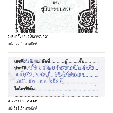
สมุดมาลัยและสุบินกลอนสวด
หนังสืออิเล็กทรอนิกส์
ท้าวจิตรา ชบ.ส.๑๑๓
หนังสืออิเล็กทรอนิกส์