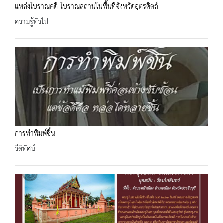
แหล่งโบราณคดี โบราณสถานในพื้นที่จังหวัดอุตรดิตถ์
ความรู้ทั่วไป
การทำพิมพ์ชิ้น
วีดิทัศน์