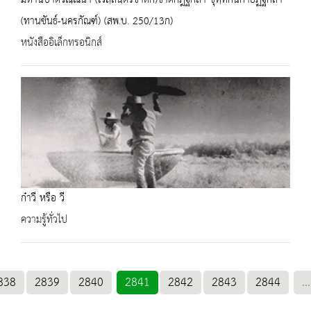
(ทานขันธ์-นครกัณฑ์) (สพ.บ. 250/13ก)
หนังสืออิเล็กทรอนิกส์
ก๋าวี หรือ วี
ความรู้ทั่วไป
838
2839
2840
2841
2842
2843
2844
...