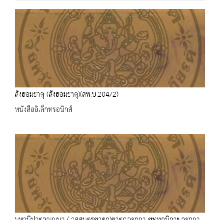
สังฮอมธาตุ (สังฮอมธาตุ)(สพ.บ.204/2)
หนังสืออิเล็กทรอนิกส์
มหานิปาตวณฺณนา (เวสฺสนฺตรชาดก)ชาตกฎฐกถา ขุทฺทกนิกายฏฐกถา