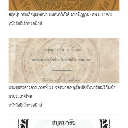
สตฺตปฺปกรณภิธมฺมเทสนา (เทศนาวิภังค์-มหาปัฏฐาน) สพ.บ.129/4
หนังสืออิเล็กทรอนิกส์
ประชุมพงศาวดาร ภาคที่ 31 จดหมายเหตุเรื่องมิชชันนารีอเมริกันเข้า
มาประเทศไทย
หนังสืออิเล็กทรอนิกส์