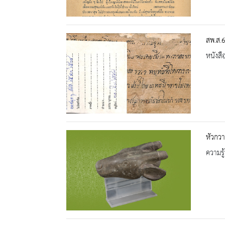
สพ.ส.6
หนังสื
หัวกวา
ความรู้