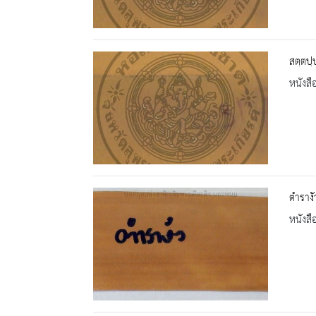
สตฺตปฺ
หนังสื
ตำรางั
หนังสื