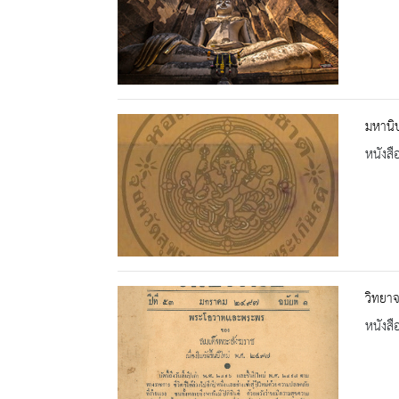
มหานิ
หนังสื
วิทยาจ
หนังสื