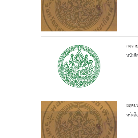
กจฺจาย
หนังสื
สตฺตปฺ
หนังสื