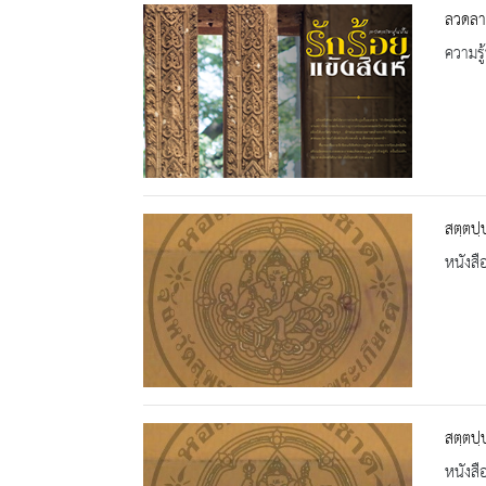
ลวดลาย
ความรู้
สตฺตปฺ
หนังสื
สตฺตปฺ
หนังสื