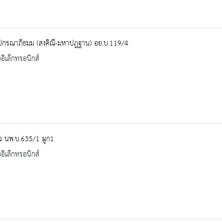
ปกรณาภิธมฺม (สงฺคิณี-มหาปฎฐาน) อย.บ.119/4
ออิเล็กทรอนิกส์
ว นพ.บ.635/1 ผูก1
ออิเล็กทรอนิกส์