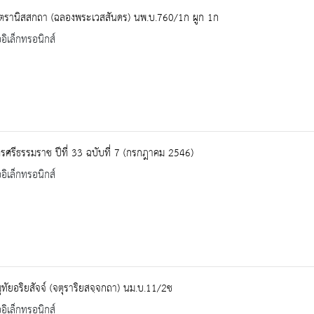
นฺตรานิสสกถา (ฉลองพระเวสสันดร) นพ.บ.760/1ก ผูก 1ก
ออิเล็กทรอนิกส์
ศรีธรรมราช ปีที่ 33 ฉบับที่ 7 (กรกฎาคม 2546)
ออิเล็กทรอนิกส์
ทัยอริยสัจจ์ (จตุราริยสจฺจกถา) นม.บ.11/2ช
ออิเล็กทรอนิกส์