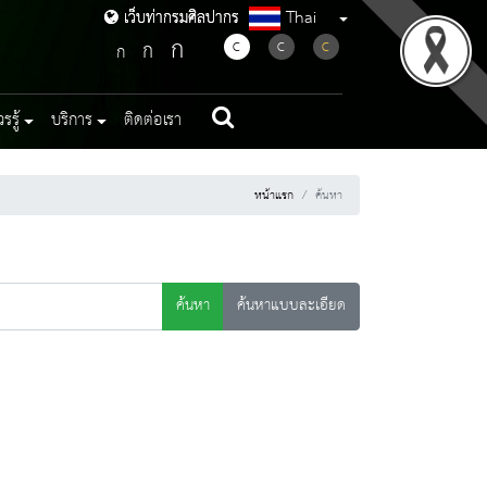
Thai
เว็บท่ากรมศิลปากร
เว็บท่ากรมศิลปากร
ก
ก
C
C
C
ก
รู้
บริการ
ติดต่อเรา
หน้าแรก
ค้นหา
ค้นหา
ค้นหาแบบละเอียด