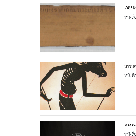
เวสฺส
หนังสื
สารนคร
หนังสื
พระสมุ
หนังสื