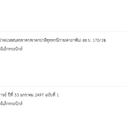
ปาต(เวสฺสนฺตรชาดก)ชาตกปาลิขุทฺทกนิกาย(คาถาพัน) อย.บ. 170/1ฆ
ออิเล็กทรอนิกส์
ารย์ ปีที่ 53 มกราคม 2497 ฉบับที่ 1
ออิเล็กทรอนิกส์