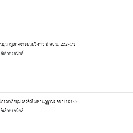
นมูล (มูลกจฺจายนสนฺธิ-การก) ชบ.บ. 232/ง/1
ออิเล็กทรอนิกส์
ปกรณาภิธมฺม (สงฺคิณี-มหาปฎฐาน) อย.บ.101/5
ออิเล็กทรอนิกส์