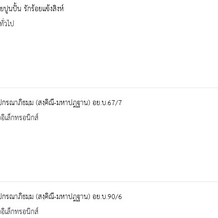
ปูนปั้น รักร้อยแข้งสิงห์
ทั่วไป
ปกรณาภิธมฺม (สงฺคิณี-มหาปฎฐาน) อย.บ.67/7
ออิเล็กทรอนิกส์
ปกรณาภิธมฺม (สงฺคิณี-มหาปฎฐาน) อย.บ.90/6
ออิเล็กทรอนิกส์