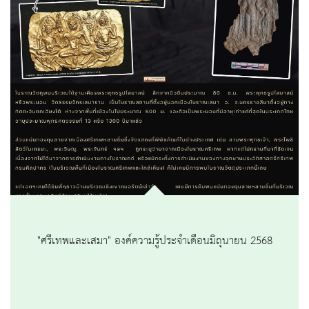
"ศรีเทพและเสมา" องค์ความรู้ประจำเดือนมิถุนายน 2568