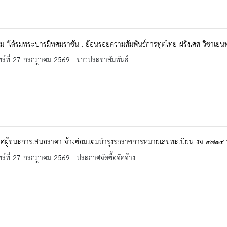
ม "ใต้ร่มพระบารมีทศมราชัน : ย้อนรอยความสัมพันธ์การทูตไทย-ฝรั่งเศส วิชาเยนท
ทร์ที่ 27 กรกฎาคม 2569 | ข่าวประชาสัมพันธ์
ศผู้ชนะการเสนอราคา จ้างซ่อมแซมบำรุงรถราชการหมายเลขทะเบียน งจ ๔๗๑๔ น
ทร์ที่ 27 กรกฎาคม 2569 | ประกาศจัดซื้อจัดจ้าง