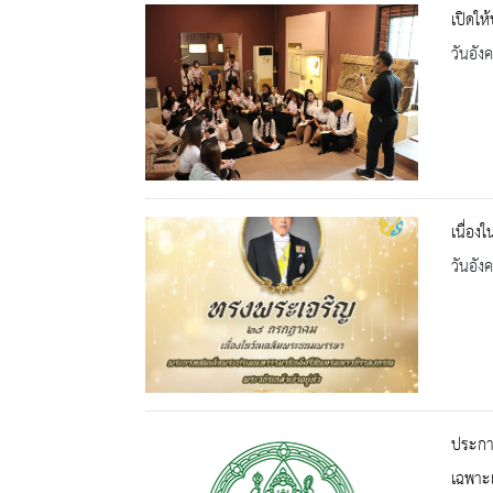
เปิดให
วันอัง
เนื่อ
วันอัง
ประกาศ
เฉพาะ