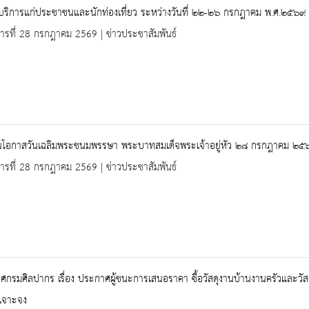
้บริการแก่ประชาชนและนักท่องเที่ยว ระหว่างวันที่ ๒๒-๒๖ กรกฎาคม พ.ศ.๒๕๖๙
คารที่ 28 กรกฎาคม 2569 | ข่าวประชาสัมพันธ์
งในโอกาสวันเฉลิมพระชนมพรรษา พระบาทสมเด็จพระเจ้าอยู่หัว ๒๘ กรกฎาคม ๒๕
คารที่ 28 กรกฎาคม 2569 | ข่าวประชาสัมพันธ์
กรมศิลปากร เรื่อง ประกาศผู้ชนะการเสนอราคา ซื้อวัสดุงานบ้านงานครัวและวัส
เจาะจง