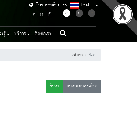
Thai
เว็บท่ากรมศิลปากร
เว็บท่ากรมศิลปากร
ก
ก
C
C
C
ก
รู้
บริการ
ติดต่อเรา
หน้าแรก
ค้นหา
ค้นหา
ค้นหาแบบละเอียด