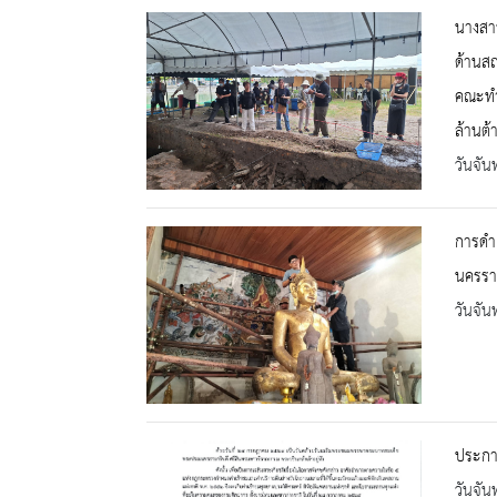
นางสาว
ด้านสถ
คณะทำ
ล้านต้
วันจัน
การดำเ
นครรา
วันจัน
ประกา
วันจัน