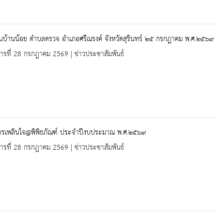
ยนบ้านน้อย ตำบลตรวจ อำเภอศรีณรงค์ จังหวัดสุรินทร์ ๒๕ กรกฎาคม พ.ศ.๒๕๖๙
คารที่ 28 กรกฎาคม 2569 | ข่าวประชาสัมพันธ์
ารเพลินใจ@พิพิธภัณฑ์ ประจำปีงบประมาณ พ.ศ.๒๕๖๙
คารที่ 28 กรกฎาคม 2569 | ข่าวประชาสัมพันธ์