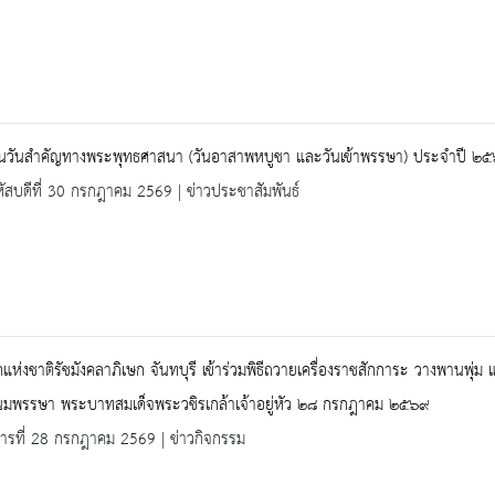
านวันสำคัญทางพระพุทธศาสนา (วันอาสาพหบูชา และวันเข้าพรรษา) ประจำปี ๒
ัสบดีที่ 30 กรกฎาคม 2569 | ข่าวประชาสัมพันธ์
แห่งชาติรัชมังคลาภิเษก จันทบุรี เข้าร่วมพิธีถวายเครื่องราชสักการะ วางพานพุ่ม
มพรรษา พระบาทสมเด็จพระวชิรเกล้าเจ้าอยู่หัว ๒๘ กรกฎาคม ๒๕๖๙
คารที่ 28 กรกฎาคม 2569 | ข่าวกิจกรรม