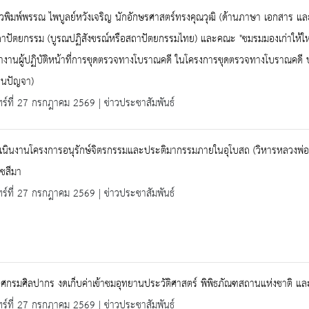
พิมพ์พรรณ ไพบูลย์หวังเจริญ นักอักษรศาสตร์ทรงคุณวุฒิ (ด้านภาษา เอกสาร แล
าปัตยกรรม (บูรณปฏิสังขรณ์หรือสถาปัตยกรรมไทย) และคณะ "ชมรมมองเก่าให้ใหม่"
งานผู้ปฏิบัติหน้าที่การขุดตรวจทางโบราณคดี ในโครงการขุดตรวจทางโบราณคดี 
านปัญจา)
ทร์ที่ 27 กรกฎาคม 2569 | ข่าวประชาสัมพันธ์
นินงานโครงการอนุรักษ์จิตรกรรมและประติมากรรมภายในอุโบสถ (วิหารหลวงพ่อแจ้
ชสีมา
ทร์ที่ 27 กรกฎาคม 2569 | ข่าวประชาสัมพันธ์
ศกรมศิลปากร งดเก็บค่าเข้าชมอุทยานประวัติศาสตร์ พิพิธภัณฑสถานแห่งชาติ แ
ทร์ที่ 27 กรกฎาคม 2569 | ข่าวประชาสัมพันธ์