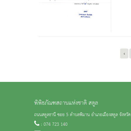
‹
พิพิธภัณฑสถานแห่งชาติ สตูล
ถนนสตูลธานี ซอย 5 ตำบลพิมาน อำเภอเมืองสตูล จังหวั
: 074 723 140