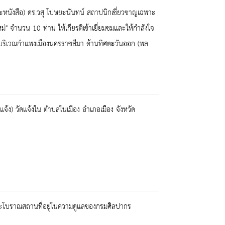
ะหนังสือ) ดร.วสุ โปษยะนันทน์ สถาปนิกเชี่ยวชาญเฉพาะ
 จำนวน 10 ท่าน ให้เกียรติเข้าเยี่ยมชมและให้กำลังใจ
บริเวณกำแพงเมืองนครราชสีมา ด้านทิศตะวันออก (พล
ง) วัดแจ้งใน ตำบลในเมือง อำเภอเมือง จังหวัด
ละโบราณสถานที่อยู่ในความดูแลของกรมศิลปากร