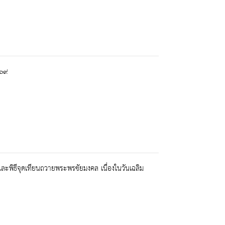
๕๖๙
 และพิธีจุดเทียนถวายพระพรชัยมงคล เนื่องในวันเฉลิม