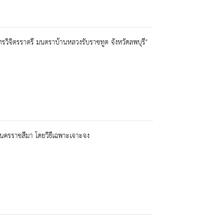
รวิจิตรราตรี มนตราบ้านหลวงรับราชทูต จังหวัดลพบุรี"
ครราชสีมา โดยวิธีเฉพาะเจาะจง