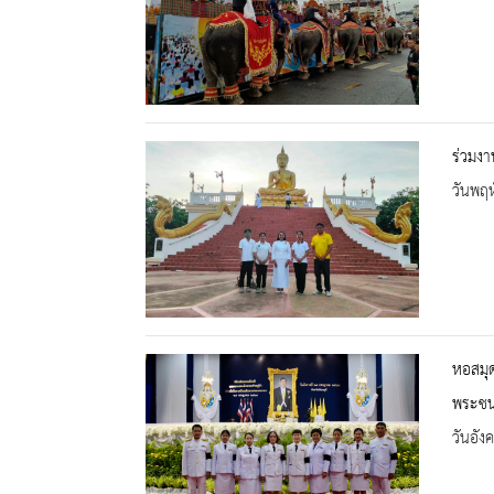
ร่วมง
วันพฤห
หอสมุด
พระชน
วันอัง