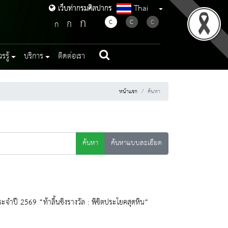
Thai
เว็บท่ากรมศิลปากร
เว็บท่ากรมศิลปากร
ก
ก
C
C
C
ก
รู้
บริการ
ติดต่อเรา
หน้าแรก
ค้นหา
ค้นหา
ค้นหาแบบละเอียด
จำปี 2569 “ท้าลิ้นชิงรางวัล : พิชิตประโยคสุดหิน“