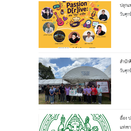
ปลุกแพ
วันศุก
สำนักศ
วันศุก
เรื่อง
แห่งชา