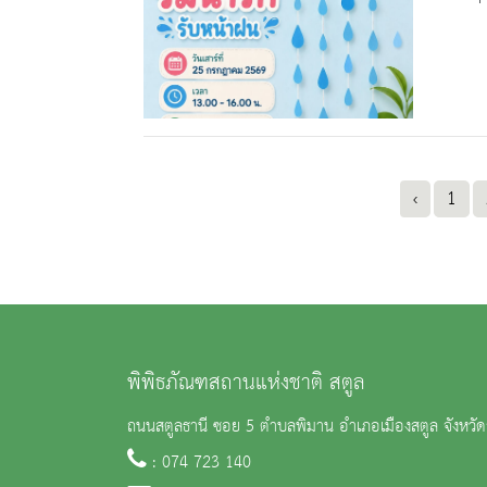
‹
1
พิพิธภัณฑสถานแห่งชาติ สตูล
ถนนสตูลธานี ซอย 5 ตำบลพิมาน อำเภอเมืองสตูล จังหวั
: 074 723 140