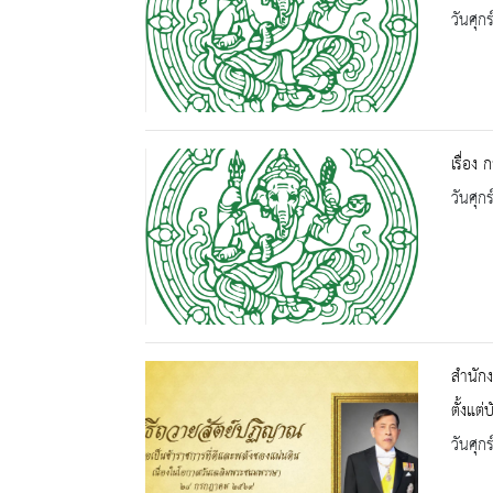
วันศุก
เรื่อง
วันศุก
สำนักง
ตั้งแต
วันศุก