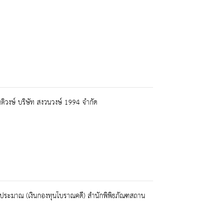
นติวงษ์ บริษัท สงวนวงษ์ 1994 จำกัด
นนอกงบประมาณ (เงินกองทุนโบราณคดี) สำนักพิพิธภัณฑสถาน