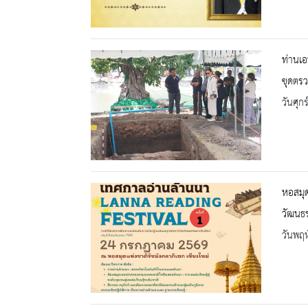
ท่านเอ
ขุดตร
วันศุก
หอสมุด
วัฒนธร
วันพฤห