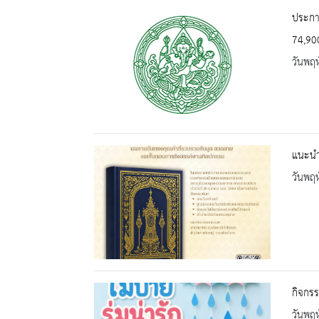
ประกาศ
74,90
วันพฤห
แนะนำ
วันพฤห
กิจกรร
วันพฤห