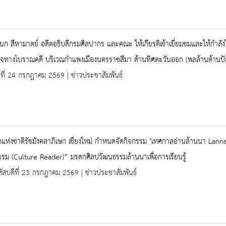
นก สีหามาตย์ อดีตอธิบดีกรมศิลปากร และคณะ ให้เกียรติเข้าเยี่ยมชมและให้กำลั
วจทางโบราณคดี บริเวณกำแพงเมืองนครราชสีมา ด้านทิศตะวันออก (พลล้านต้านป
ร์ที่ 24 กรกฎาคม 2569 | ข่าวประชาสัมพันธ์
แห่งชาติรัชมังคลาภิเษก เชียงใหม่ กำหนดจัดกิจกรรม "เทศกาลอ่านล้านนา Lanna Read
รม (Culture Reader)“ มรดกศิลปวัฒนธรรมล้านนาเพื่อการเรียนรู้
ัสบดีที่ 23 กรกฎาคม 2569 | ข่าวประชาสัมพันธ์