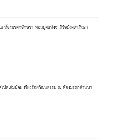
น” ณ ห้องมรดกอักษรา หอสมุดแห่งชาติรัชมังคลาภิเษก
โน้ตเล่มน้อย เรียงร้อยวัฒนธรรม ณ ห้องมรดกล้านนา