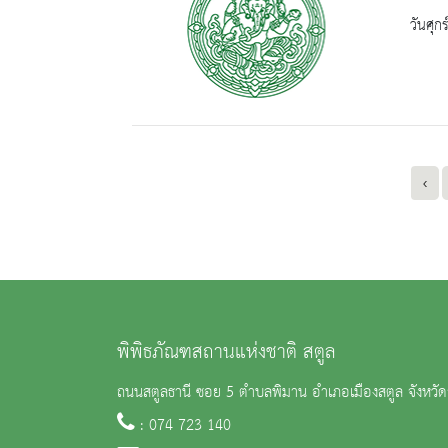
วันศุก
‹
พิพิธภัณฑสถานแห่งชาติ สตูล
ถนนสตูลธานี ซอย 5 ตำบลพิมาน อำเภอเมืองสตูล จังหวั
: 074 723 140