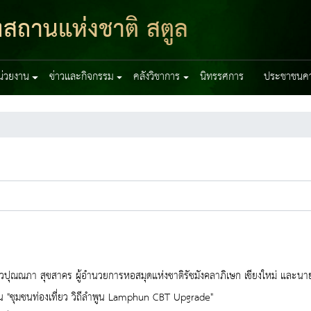
ฑสถานแห่งชาติ สตูล
หน่วยงาน
ข่าวและกิจกรรม
คลังวิชาการ
นิทรรศการ
ประชาชนควร
ปุณณภา สุขสาคร ผู้อำนวยการหอสมุดแห่งชาติรัชมังคลาภิเษก เชียงใหม่ และนายกำ
น "ชุมชนท่องเที่ยว วิถีลำพูน Lamphun CBT Upgrade"