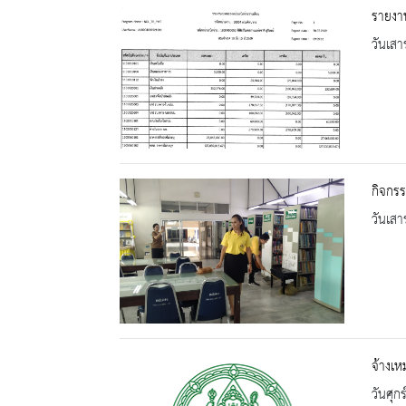
รายงา
วันเสา
กิจกร
วันเสา
จ้างเ
วันศุก