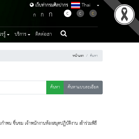
Thai
เว็บท่ากรมศิลปากร
เว็บท่ากรมศิลปากร
ก
ก
C
C
C
ก
รู้
บริการ
ติดต่อเรา
หน้าแรก
ค้นหา
ค้นหา
ค้นหาแบบละเอียด
พน ชื่นชม เจ้าพนักงานห้องสมุดปฏิบัติงาน เข้าร่วมพิธี