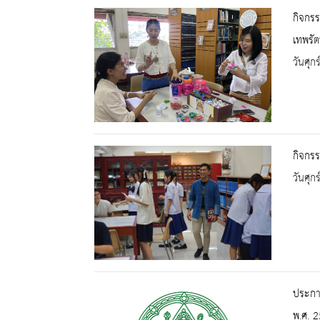
กิจกรร
เทพรัต
วันศุก
กิจกรร
วันศุก
ประกาศ
พ.ศ. 2