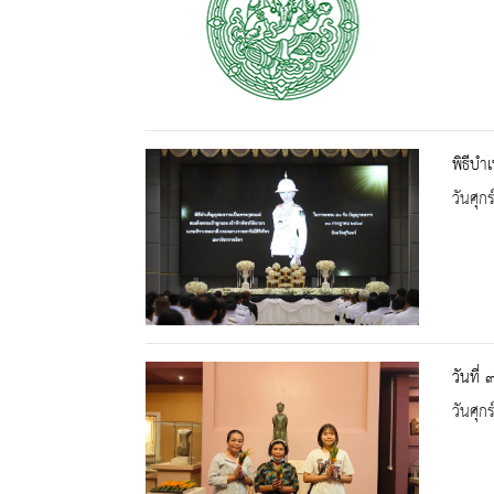
พิธีบำ
วันศุก
วันที่
วันศุก