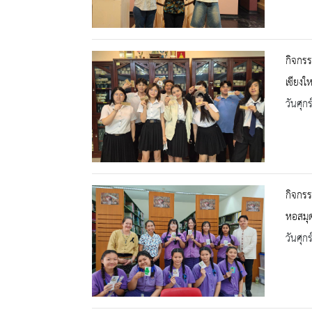
กิจกรร
เชียงให
วันศุก
กิจกรร
หอสมุด
วันศุก