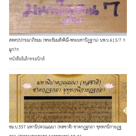
สตฺตปฺปกรณาภิธมฺม (พระธัมมสังคิณี-พระมหาปัฎฐาน) นพ.บ.613/7 ก
ผูก7ก
หนังสืออิเล็กทรอนิกส์
ชม.บ.557 มหานิปตวณฺณนา (ทสชาติ) ชาตกฎฺฐกถา ขุทฺทกนิกายฎฺฐ