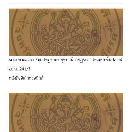
ธมฺมปทวณฺณนา ธมฺมปทฏฺธกถา ขุทฺทกนิกายฏฺธกกา (ธมฺมฺปทขั้นปลาย)
อย.บ. 241/7
หนังสืออิเล็กทรอนิกส์