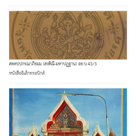
สตฺตปฺปกรณาภิธมฺม (สงฺคิณี-มหาปฏฺฐาน) อย.บ.43/3
หนังสืออิเล็กทรอนิกส์