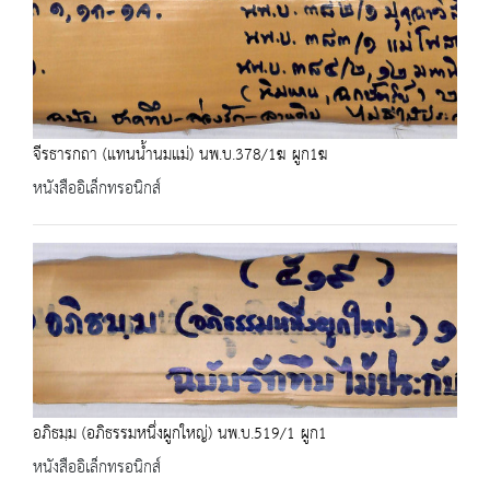
จีรธารกถา (แทนน้ำนมแม่) นพ.บ.378/1ฆ ผูก1ฆ
หนังสืออิเล็กทรอนิกส์
อภิธมฺม (อภิธรรมหนึ่งผูกใหญ่) นพ.บ.519/1 ผูก1
หนังสืออิเล็กทรอนิกส์