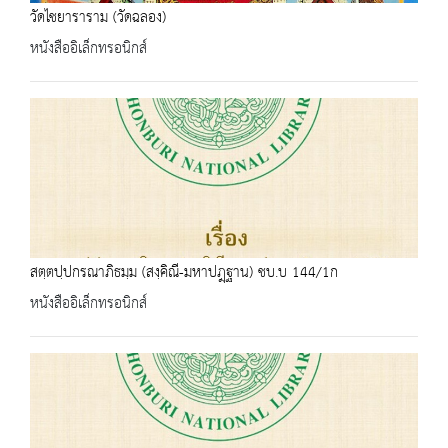
วัดไชยาราราม (วัดฉลอง)
หนังสืออิเล็กทรอนิกส์
สตฺตปฺปกรณาภิธมฺม (สงฺคิณี-มหาปฎฺฐาน) ชบ.บ 144/1ก
หนังสืออิเล็กทรอนิกส์