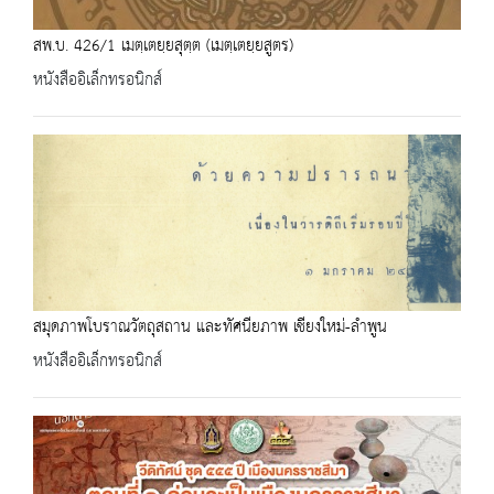
สพ.บ. 426/1 เมตฺเตยฺยสุตฺต (เมตฺเตยฺยสูตร)
หนังสืออิเล็กทรอนิกส์
สมุดภาพโบราณวัตถุสถาน และทัศนียภาพ เชียงใหม่-ลำพูน
หนังสืออิเล็กทรอนิกส์