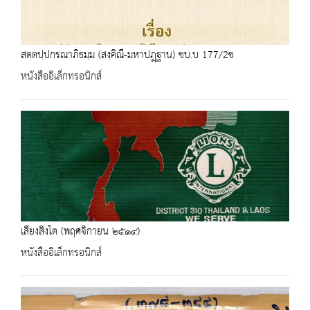
สตฺตปฺปกรณาภิธมฺม (สงฺคิณี-มหาปฎฺฐาน) ชบ.บ 177/2ช
หนังสืออิเล็กทรอนิกส์
เสียงสิงโต (พฤศจิกายน ๒๕๑๔)
หนังสืออิเล็กทรอนิกส์