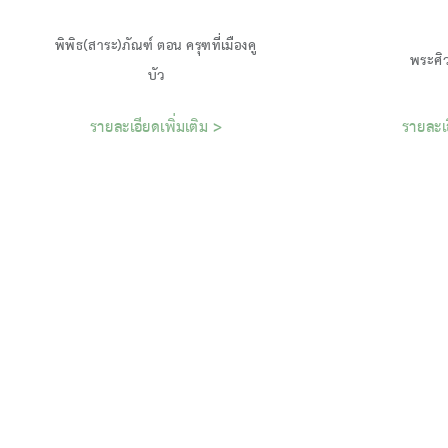
พิพิธ(สาระ)ภัณฑ์ ตอน ครุฑที่เมืองคู
รายละเอียดเพิ่มเติม >
รายละเอ