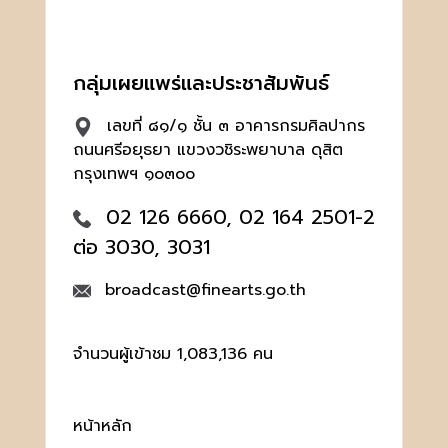
กลุ่มเผยแพร่และประชาสัมพันธ์
เลขที่ ๘๑/๑ ชั้น ๓ อาคารกรมศิลปากร
ถนนศรีอยุธยา แขวงวชิระพยาบาล ดุสิต
กรุงเทพฯ ๑๐๓๐๐
02 126 6660, 02 164 2501-2
ต่อ 3030, 3031
broadcast@finearts.go.th
จำนวนผู้เข้าชม 1,083,136 คน
หน้าหลัก