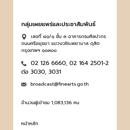
กลุ่มเผยแพร่และประชาสัมพันธ์
เลขที่ ๘๑/๑ ชั้น ๓ อาคารกรมศิลปากร
ถนนศรีอยุธยา แขวงวชิระพยาบาล ดุสิต
กรุงเทพฯ ๑๐๓๐๐
02 126 6660, 02 164 2501-2
ต่อ 3030, 3031
broadcast@finearts.go.th
จำนวนผู้เข้าชม 1,083,136 คน
หน้าหลัก