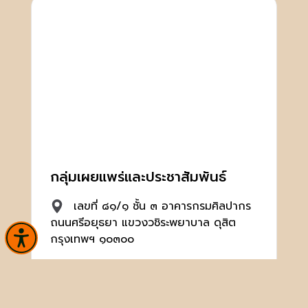
กลุ่มเผยแพร่และประชาสัมพันธ์
เลขที่ ๘๑/๑ ชั้น ๓ อาคารกรมศิลปากร
ถนนศรีอยุธยา แขวงวชิระพยาบาล ดุสิต
กรุงเทพฯ ๑๐๓๐๐
02 126 6660, 02 164 2501-2
ต่อ 3030, 3031