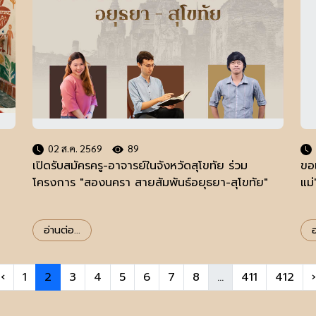
02 ส.ค. 2569
89
เปิดรับสมัครครู-อาจารย์ในจังหวัดสุโขทัย ร่วม
ขอ
โครงการ "สองนครา สายสัมพันธ์อยุธยา-สุโขทัย"
แม่
อ่านต่อ...
อ
‹
1
2
3
4
5
6
7
8
...
411
412
›