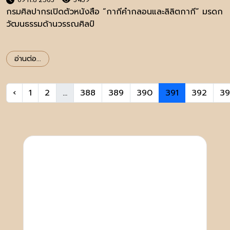
กรมศิลปากรเปิดตัวหนังสือ “กากีคำกลอนและลิลิตกากี” มรดก
วัฒนธรรมด้านวรรณศิลป์
อ่านต่อ...
‹
1
2
...
388
389
390
391
392
39