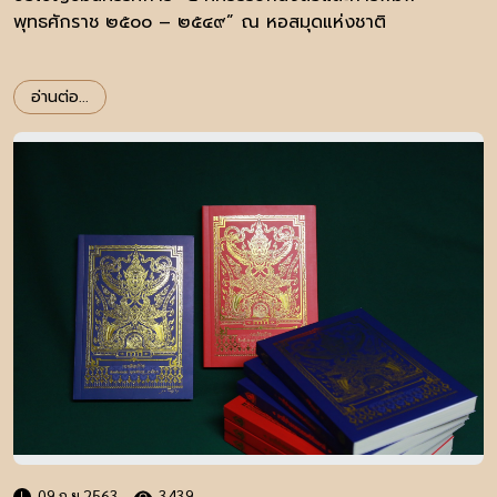
พุทธศักราช ๒๕๐๐ – ๒๕๔๙” ณ หอสมุดแห่งชาติ
อ่านต่อ...
09 ก.ย 2563
3439