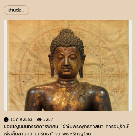
อ่านต่อ...
11 ก.ย 2563
3257
ขอเชิญชมนิทรรศการพิเศษ “ผ้าในพระพุทธศาสนา การอนุรักษ์
เพื่อสืบสานความศรัทธา” ณ พช.หริภุญไชย