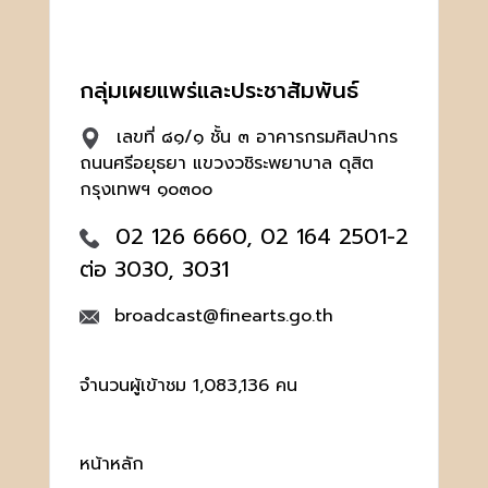
กลุ่มเผยแพร่และประชาสัมพันธ์
เลขที่ ๘๑/๑ ชั้น ๓ อาคารกรมศิลปากร
ถนนศรีอยุธยา แขวงวชิระพยาบาล ดุสิต
กรุงเทพฯ ๑๐๓๐๐
02 126 6660, 02 164 2501-2
ต่อ 3030, 3031
broadcast@finearts.go.th
จำนวนผู้เข้าชม 1,083,136 คน
หน้าหลัก