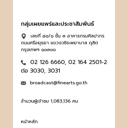
กลุ่มเผยแพร่และประชาสัมพันธ์
เลขที่ ๘๑/๑ ชั้น ๓ อาคารกรมศิลปากร
ถนนศรีอยุธยา แขวงวชิระพยาบาล ดุสิต
กรุงเทพฯ ๑๐๓๐๐
02 126 6660, 02 164 2501-2
ต่อ 3030, 3031
broadcast@finearts.go.th
จำนวนผู้เข้าชม 1,083,136 คน
หน้าหลัก