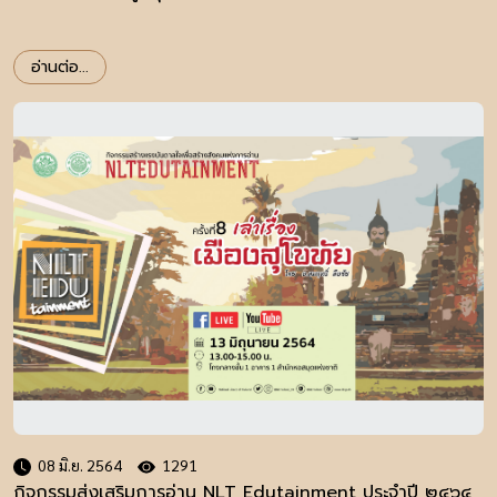
อ่านต่อ...
08 มิ.ย. 2564
1291
กิจกรรมส่งเสริมการอ่าน NLT Edutainment ประจำปี ๒๔๖๔