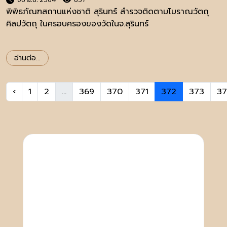
พิพิธภัณฑสถานแห่งชาติ สุรินทร์ สำรวจติดตามโบราณวัตถุ
ศิลปวัตถุ ในครอบครองของวัดในจ.สุรินทร์
อ่านต่อ...
‹
1
2
...
369
370
371
372
373
3