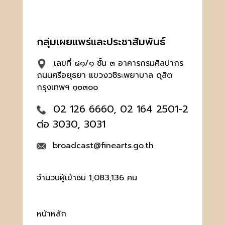
กลุ่มเผยแพร่และประชาสัมพันธ์
เลขที่ ๘๑/๑ ชั้น ๓ อาคารกรมศิลปากร
ถนนศรีอยุธยา แขวงวชิระพยาบาล ดุสิต
กรุงเทพฯ ๑๐๓๐๐
02 126 6660, 02 164 2501-2
ต่อ 3030, 3031
broadcast@finearts.go.th
จำนวนผู้เข้าชม 1,083,136 คน
หน้าหลัก