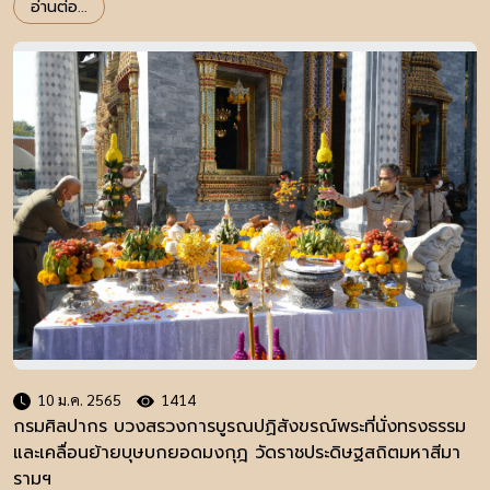
อ่านต่อ...
10 ม.ค. 2565
1414
กรมศิลปากร บวงสรวงการบูรณปฏิสังขรณ์พระที่นั่งทรงธรรม
และเคลื่อนย้ายบุษบกยอดมงกุฎ วัดราชประดิษฐสถิตมหาสีมา
รามฯ