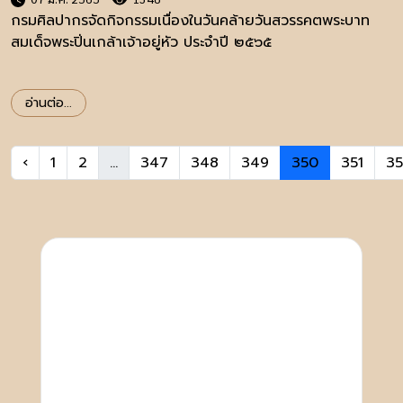
กรมศิลปากรจัดกิจกรรมเนื่องในวันคล้ายวันสวรรคตพระบาท
สมเด็จพระปิ่นเกล้าเจ้าอยู่หัว ประจำปี ๒๕๖๕
อ่านต่อ...
‹
1
2
...
347
348
349
350
351
3