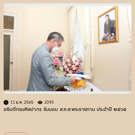
11 ม.ค. 2565
2393
อธิบดีกรมศิลปากร รับมอบ ส.ค.ส.พระราชทาน ประจำปี ๒๕๖๕