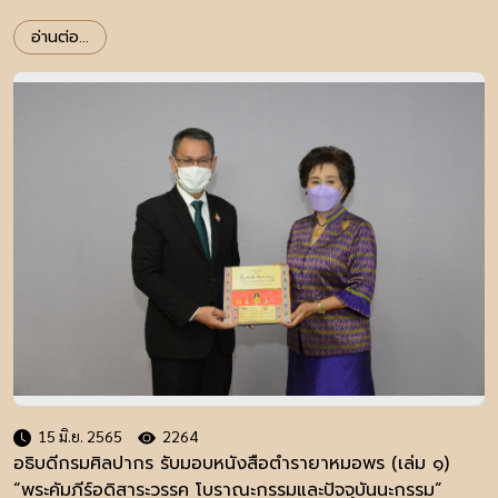
มิถุนายนนี้เป็นต้นไป
อ่านต่อ...
15 มิ.ย. 2565
2264
อธิบดีกรมศิลปากร รับมอบหนังสือตำรายาหมอพร (เล่ม ๑)
“พระคัมภีร์อดิสาระวรรค โบราณะกรรมและปัจจุบันนะกรรม”