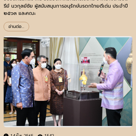
รีย์ นวกุลย์ชัย ผู้สนับสนุนการอนุรักษ์มรดกไทยดีเด่น ประจำปี
๒๕๖๓ และคณะ
อ่านต่อ...
14 มิ.ย. 2565
1542