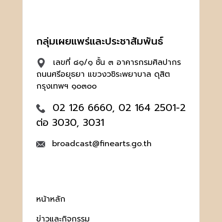
กลุ่มเผยแพร่และประชาสัมพันธ์
เลขที่ ๘๑/๑ ชั้น ๓ อาคารกรมศิลปากร
ถนนศรีอยุธยา แขวงวชิระพยาบาล ดุสิต
กรุงเทพฯ ๑๐๓๐๐
02 126 6660, 02 164 2501-2
ต่อ 3030, 3031
broadcast@finearts.go.th
หน้าหลัก
ข่าวและกิจกรรม