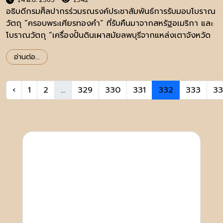
อธิบดีกรมศิิลปากรร่วมรณรงค์ประชาสัมพันธ์การรับมอบโบราณ
วัตถุ “ครอบพระเศียรทองคำ” ที่รับคืนมาจากสหรัฐอเมริกา และ
โบราณวัตถุ “เครื่องปั้นดินเผาสมัยลพบุรีจากแหล่งเตาจังหวัด
บุรีรัมย์”
อ่านต่อ...
‹
1
2
...
329
330
331
332
333
3