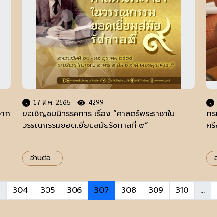
17 ต.ค. 2565
4299
จาก
ขอเชิญชมนิทรรศการ เรื่อง “ศาสตร์พระราชาใน
กร
วรรณกรรมยอดเยี่ยมสมัยรัชกาลที่ ๙”
ศร
อ่านต่อ...
อ
.
304
305
306
307
308
309
310
...