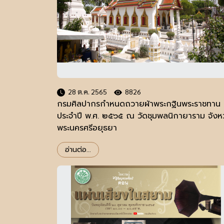
28 ต.ค. 2565
8826
กรมศิลปากรกำหนดถวายผ้าพระกฐินพระราชทาน
ประจำปี พ.ศ. ๒๕๖๕ ณ วัดชุมพลนิกายาราม จังห
พระนครศรีอยุธยา
อ่านต่อ...