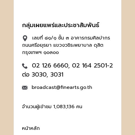
กลุ่มเผยแพร่และประชาสัมพันธ์
เลขที่ ๘๑/๑ ชั้น ๓ อาคารกรมศิลปากร
ถนนศรีอยุธยา แขวงวชิระพยาบาล ดุสิต
กรุงเทพฯ ๑๐๓๐๐
02 126 6660, 02 164 2501-2
ต่อ 3030, 3031
broadcast@finearts.go.th
จำนวนผู้เข้าชม 1,083,136 คน
หน้าหลัก