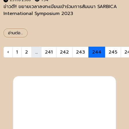
ข่าวดี!! ขยายเวลาลงทะเบียนเข้าร่วมการสัมมนา SARBICA
International Symposium 2023
อ่านต่อ...
‹
1
2
...
241
242
243
244
245
2