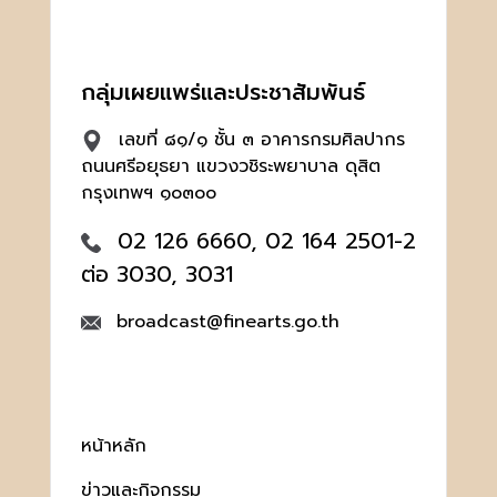
กลุ่มเผยแพร่และประชาสัมพันธ์
เลขที่ ๘๑/๑ ชั้น ๓ อาคารกรมศิลปากร
ถนนศรีอยุธยา แขวงวชิระพยาบาล ดุสิต
กรุงเทพฯ ๑๐๓๐๐
02 126 6660, 02 164 2501-2
ต่อ 3030, 3031
broadcast@finearts.go.th
หน้าหลัก
ข่าวและกิจกรรม