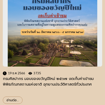
19 ธ.ค 2566
3735
กรมศิลปากร มอบของขวัญปีใหม่ ๒๕๖๗ งดเก็บค่าเข้าชม
พิพิธภัณฑสถานแห่งชาติ อุทยานประวัติศาสตร์ทั่วประเทศ
อ่านต่อ...