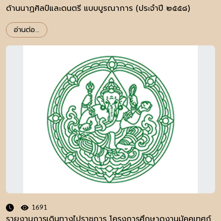
ด้านนาฏศิลป์และดนตรี แบบบูรณาการ (ประจำปี ๒๕๕๘)
อ่านต่อ...
1691
รายงานการเดินทางไปราชการ โครงการศึกษาดูงานมัคคุเทศก์