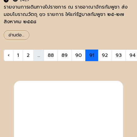
รายงานการเดินทางไปราชการ ณ ราชอาณาจักรกัมพูชา ส่ง
มอบโบราณวัตถุ ๑๖ รายการ ให้แก่รัฐบาลกัมพูชา ๒๕-๒๗
สิงหาคม ๒๕๕๘
อ่านต่อ...
‹
1
2
...
88
89
90
91
92
93
94