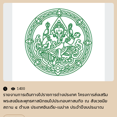
1400
รายงานการเดินทางไปราชการต่างประเทศ โครงการส่งเสริม
พระสงฆ์และพุทธศาสนิกชนไปประกอบศาสนกิจ ณ สังเวชนีย
สถาน ๔ ตำบล ประเทศอินเดีย-เนปาล ประจำปีงบประมาณ
๒๕๕๘ รุ่นที่ ๑ ระหว่างวันที่ ๑๑ – ๑๘ มีนาคม ๒๕๕๘