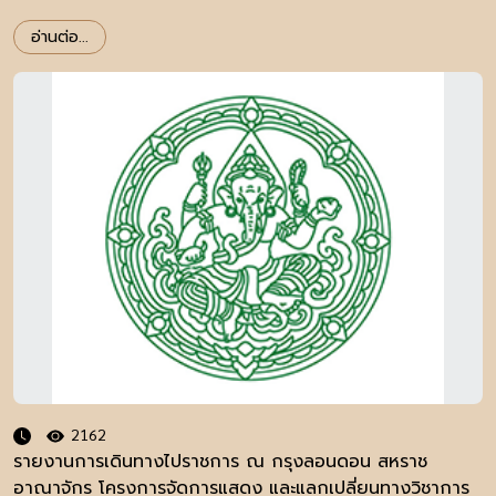
๑๑-๑๗ กุมภาพันธ์ ๒๕๕๘
อ่านต่อ...
2162
รายงานการเดินทางไปราชการ ณ กรุงลอนดอน สหราช
อาณาจักร โครงการจัดการแสดง และแลกเปลี่ยนทางวิชาการ