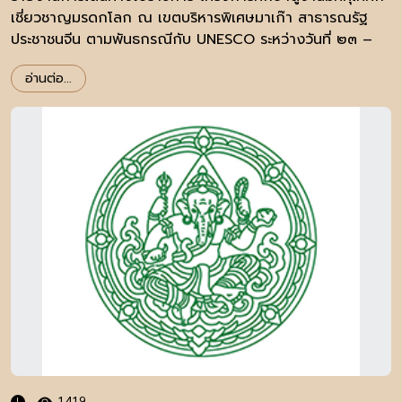
เชี่ยวชาญมรดกโลก ณ เขตบริหารพิเศษมาเก๊า สาธารณรัฐ
ประชาชนจีน ตามพันธกรณีกับ UNESCO ระหว่างวันที่ ๒๓ –
๒๕ มีนาคม ๒๕๕๘
อ่านต่อ...
1419