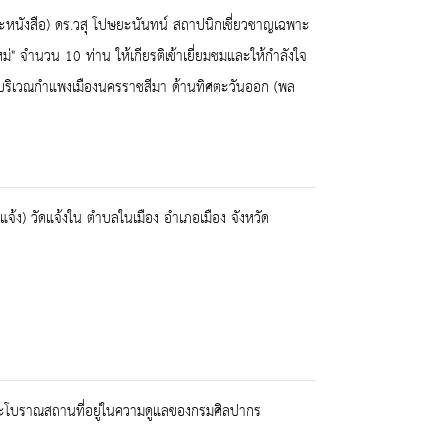
ะหนังสือ) ดร.วสุ โปษยะนันทน์ สถาปนิกเชี่ยวชาญเฉพาะ
 จำนวน 10 ท่าน ให้เกียรติเข้าเยี่ยมชมและให้กำลังใจ
บริเวณกำแพงเมืองนครราชสีมา ด้านทิศตะวันออก (พล
ง) วัดแจ้งใน ตำบลในเมือง อำเภอเมือง จังหวัด
ละโบราณสถานที่อยู่ในความดูแลของกรมศิลปากร