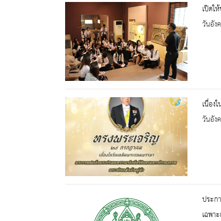
เปิดให
วันอัง
เนื่อ
วันอัง
ประกาศ
เฉพาะ