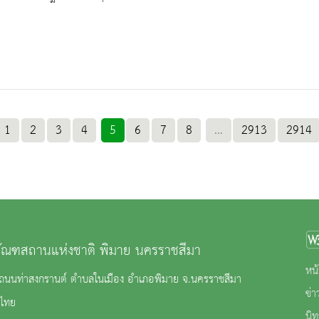
1
2
3
4
5
6
7
8
...
2913
2914
ภัณฑสถานแห่งชาติ พิมาย นครราชสีมา
หน้
2 ถนนท่าสงกรานต์ ตำบลในเมือง อำเภอพิมาย จ.นครราชสีมา
ข่
ไทย
นิ