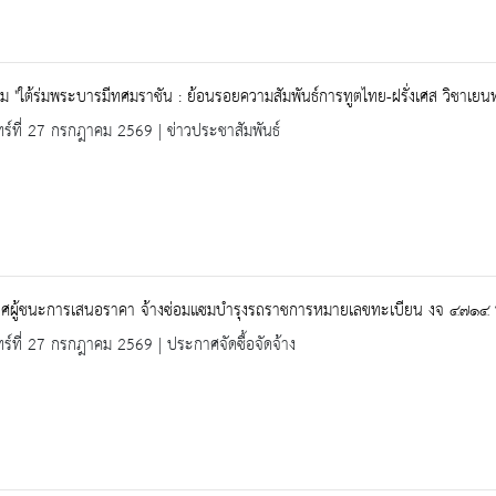
ม "ใต้ร่มพระบารมีทศมราชัน : ย้อนรอยความสัมพันธ์การทูตไทย-ฝรั่งเศส วิชาเยนท
ทร์ที่ 27 กรกฎาคม 2569 | ข่าวประชาสัมพันธ์
ศผู้ชนะการเสนอราคา จ้างซ่อมแซมบำรุงรถราชการหมายเลขทะเบียน งจ ๔๗๑๔ น
ทร์ที่ 27 กรกฎาคม 2569 | ประกาศจัดซื้อจัดจ้าง