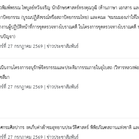
พิมพ์พรรณ ไพบูลย์หวังเจริญ นักอักษรศาสตร์ทรงคุณวุฒิ (ด้านภาษา เอกสาร แล
าปัตยกรรม (บูรณปฏิสังขรณ์หรือสถาปัตยกรรมไทย) และคณะ "ชมรมมองเก่าให้ใหม่"
งานผู้ปฏิบัติหน้าที่การขุดตรวจทางโบราณคดี ในโครงการขุดตรวจทางโบราณคดี 
านปัญจา)
ทร์ที่ 27 กรกฎาคม 2569 | ข่าวประชาสัมพันธ์
นินงานโครงการอนุรักษ์จิตรกรรมและประติมากรรมภายในอุโบสถ (วิหารหลวงพ่อแจ้
ชสีมา
ทร์ที่ 27 กรกฎาคม 2569 | ข่าวประชาสัมพันธ์
ศกรมศิลปากร งดเก็บค่าเข้าชมอุทยานประวัติศาสตร์ พิพิธภัณฑสถานแห่งชาติ แ
ทร์ที่ 27 กรกฎาคม 2569 | ข่าวประชาสัมพันธ์