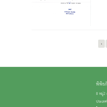
‹
พิพิธ
8 หมู่
ประเทศ