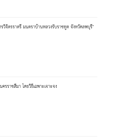
รวิจิตรราตรี มนตราบ้านหลวงรับราชทูต จังหวัดลพบุรี"
ครราชสีมา โดยวิธีเฉพาะเจาะจง