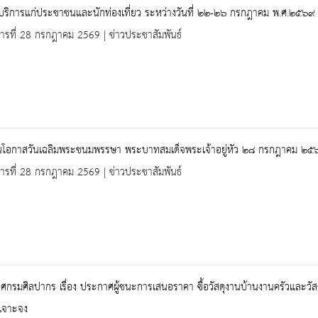
้บริการแก่ประชาชนและนักท่องเที่ยว ระหว่างวันที่ ๒๒-๒๖ กรกฎาคม พ.ศ.๒๕๖๙
คารที่ 28 กรกฎาคม 2569 | ข่าวประชาสัมพันธ์
งในโอกาสวันเฉลิมพระชนมพรรษา พระบาทสมเด็จพระเจ้าอยู่หัว ๒๘ กรกฎาคม ๒๕
คารที่ 28 กรกฎาคม 2569 | ข่าวประชาสัมพันธ์
กรมศิลปากร เรื่อง ประกาศผู้ชนะการเสนอราคา ซื้อวัสดุงานบ้านงานครัวและวัส
เจาะจง