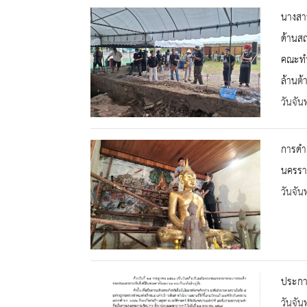
นางสาว
ด้านสถ
คณะทำ
ล้านต้
วันจัน
การดำเ
นครรา
วันจัน
ประกา
วันจัน