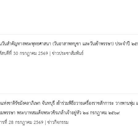
านวันสำคัญทางพระพุทธศาสนา (วันอาสาพหบูชา และวันเข้าพรรษา) ประจำปี ๒
ัสบดีที่ 30 กรกฎาคม 2569 | ข่าวประชาสัมพันธ์
แห่งชาติรัชมังคลาภิเษก จันทบุรี เข้าร่วมพิธีถวายเครื่องราชสักการะ วางพานพุ่ม
มพรรษา พระบาทสมเด็จพระวชิรเกล้าเจ้าอยู่หัว ๒๘ กรกฎาคม ๒๕๖๙
คารที่ 28 กรกฎาคม 2569 | ข่าวกิจกรรม