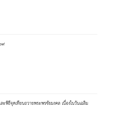
๕๖๙
 และพิธีจุดเทียนถวายพระพรชัยมงคล เนื่องในวันเฉลิม