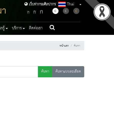
Thai
เว็บท่ากรมศิลปากร
เว็บท่ากรมศิลปากร
มา
ก
ก
C
C
C
ก
รู้
บริการ
ติดต่อเรา
หน้าแรก
ค้นหา
ค้นหา
ค้นหาแบบละเอียด