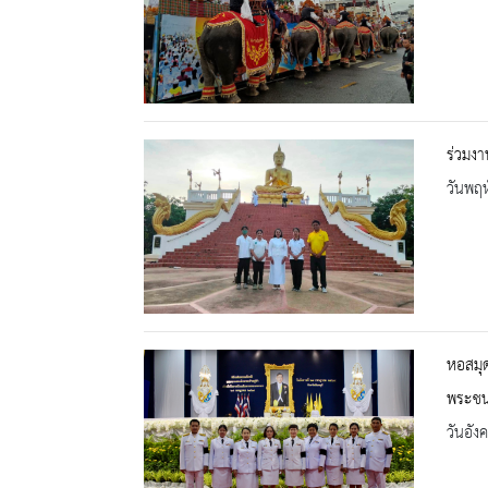
ร่วมง
วันพฤห
หอสมุด
พระชน
วันอัง