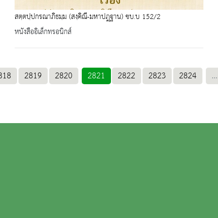
สตฺตปฺปกรณาภิธมฺม (สงฺคิณี-มหาปฎฺฐาน) ชบ.บ 152/2
หนังสืออิเล็กทรอนิกส์
818
2819
2820
2821
2822
2823
2824
...