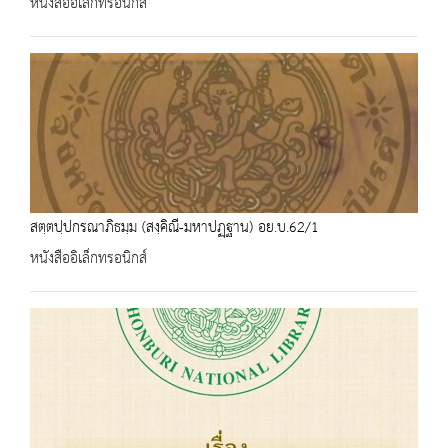
หนังสืออิเล็กทรอนิกส์
สตฺตปฺปกรณาภิธมฺม (สงฺคิณี-มหาปฏฺฐาน) อย.บ.62/1
หนังสืออิเล็กทรอนิกส์