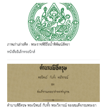
ภาพเก่าเล่าอดีต : พระราชพิธีถือน้ำพิพัฒน์สัตยา
หนังสืออิเล็กทรอนิกส์
ตำนานพิธีตรุษ พระนิพนธ์ กับทั้ง พระวิจารณ์ ของสมเด็จกรมพระยา