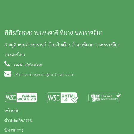
พิพิธภัณฑสถานแห่งชาติ พิมาย นครราชสีมา
8 หมู่2 ถนนท่าสงกรานต์ ตำบลในเมือง อำเภอพิมาย จ.นครราชสีมา
ประเทศไทย
: ๐๔๔-๔๗๑๑๖๗
:
Phimaimuseum@hotmail.com
หน้าหลัก
ข่าวและกิจกรรม
นิทรรศการ