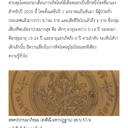
ควบคุมโรคออกมาเตือนการเกิดโรคไข้เลือดออกเป็นอีกหนึ่งโรคที่มาแรง
สำหรับปี 2020 นี้ โดยตั้งแต่ต้นปี 1 มกราคมเป็นต้นมา มีผู้ป่วยทั่ว
ประเทศแล้วมากกว่า 8,746 ราย และเสียชีวิตไปแล้วถึง 6 ราย ซึ่งกลุ่ม
เสี่ยงที่พบอัตราป่วยมากสุด คือ เด็กๆ อายุระหว่าง 5-14 ปี รองลงมา
คือกลุ่มอายุ 15-24 ปี และอายุแรกเกิดถึง 4 ปี ตามลำดับ จะเห็นได้ว่า
เด็กเล็กนั้น มีความเสี่ยงในการติดโรคอยู่ไม่น้อยเลยทีเดียว
ความรู้ทั่วไป
สตฺตปฺปกรณาภิธมฺม (สงฺคิณี-มหาปฏฺฐาน) อย.บ.57/6