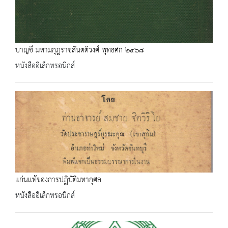
บาญชี มหามกุฎราชสันตติวงศ์ พุทธศก ๒๔๖๘
หนังสืออิเล็กทรอนิกส์
แก่นแท้ของการปฏิบัติมหากุศล
หนังสืออิเล็กทรอนิกส์