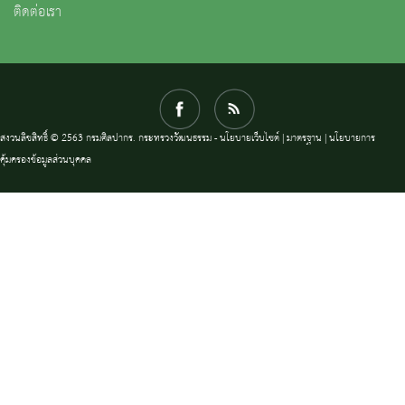
ติดต่อเรา
สงวนลิขสิทธิ์ © 2563 กรมศิลปากร. กระทรวงวัฒนธรรม -
นโยบายเว็บไซต์
|
มาตรฐาน
|
นโยบายการ
คุ้มครองข้อมูลส่วนบุคคล