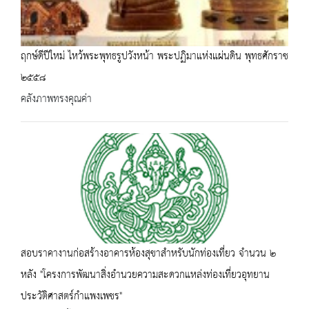
ฤกษ์ดีปีใหม่ ไหว้พระพุทธรูปวังหน้า พระปฏิมาแห่งแผ่นดิน พุทธศักราช
๒๕๕๘
คลังภาพทรงคุณค่า
สอบราคางานก่อสร้างอาคารห้องสุขาสำหรับนักท่องเที่ยว จำนวน ๒
หลัง "โครงการพัฒนาสิ่งอำนวยความสะดวกแหล่งท่องเที่ยวอุทยาน
ประวัติศาสตร์กำแพงเพชร"