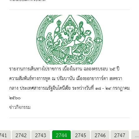
รายงานการเดินทางไปราชการ เนื่องในงาน ฉลองครบรอบ ๖๕ ปี
ความสัมพันธ์ทางการทูต ณ ปรัมบานัน เมืองยอกยาการ์ตา เขตชวา
กลาง ประเทศสาธารณรัฐอินโดนีเซีย ระหว่างวันที่ ๑๘ - ๒๔ กรกฎาคม
๒๕๖๐
ข่าวกิจกรรม
741
2742
2743
2744
2745
2746
2747
...