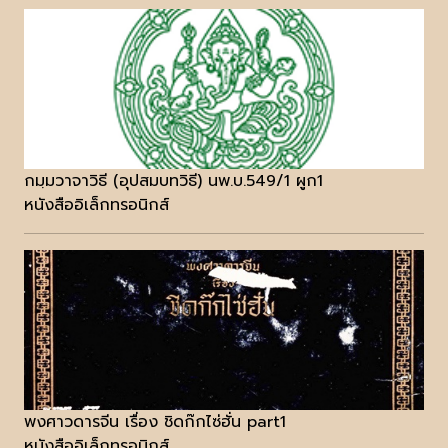
กมฺมวาจาวิธี (อุปสมบทวิธี) นพ.บ.549/1 ผูก1
หนังสืออิเล็กทรอนิกส์
พงศาวดารจีน เรื่อง ชิดก๊กไซ่ฮั่น part1
หนังสืออิเล็กทรอนิกส์