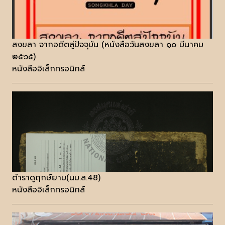
สงขลา จากอดีตสู่ปัจจุบัน (หนังสือวันสงขลา ๑๐ มีนาคม
๒๕๖๕)
หนังสืออิเล็กทรอนิกส์
ตำราดูฤกษ์ยาม(นม.ส.48)
หนังสืออิเล็กทรอนิกส์