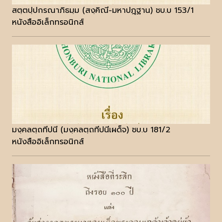
สตฺตปฺปกรณาภิธมฺม (สงฺคิณี-มหาปฎฺฐาน) ชบ.บ 153/1
หนังสืออิเล็กทรอนิกส์
มงฺคลตฺถทีปนี (มงฺคลตฺถทีปนีเผด็จ) ชบ.บ 181/2
หนังสืออิเล็กทรอนิกส์