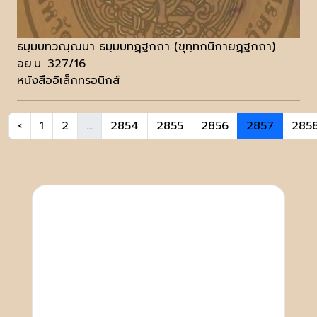
ธมฺมบทวณฺณนา ธมฺมบทฏฺฐกถา (ขุทฺทกนิกายฏฺฐกถา)
อย.บ. 327/16
หนังสืออิเล็กทรอนิกส์
‹
1
2
...
2854
2855
2856
2857
285