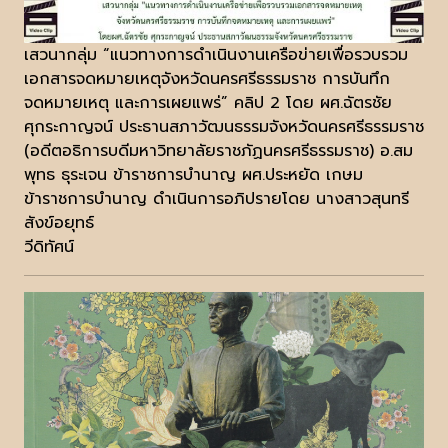
เสวนากลุ่ม “แนวทางการดำเนินงานเครือข่ายเพื่อรวบรวม
เอกสารจดหมายเหตุจังหวัดนครศรีธรรมราช การบันทึก
จดหมายเหตุ และการเผยแพร่” คลิป 2 โดย ผศ.ฉัตรชัย
ศุกระกาญจน์ ประธานสภาวัฒนธรรมจังหวัดนครศรีธรรมราช
(อดีตอธิการบดีมหาวิทยาลัยราชภัฏนครศรีธรรมราช) อ.สม
พุทธ ธุระเจน ข้าราชการบำนาญ ผศ.ประหยัด เกษม
ข้าราชการบำนาญ ดำเนินการอภิปรายโดย นางสาวสุนทรี
สังข์อยุทธ์
วีดิทัศน์