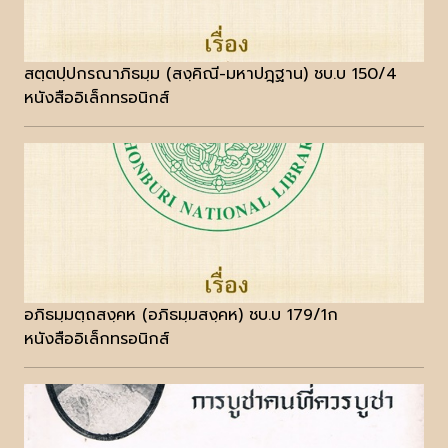
สตฺตปฺปกรณาภิธมฺม (สงฺคิณี-มหาปฎฺฐาน) ชบ.บ 150/4
หนังสืออิเล็กทรอนิกส์
อภิธมฺมตฺถสงฺคห (อภิธมฺมสงฺคห) ชบ.บ 179/1ก
หนังสืออิเล็กทรอนิกส์