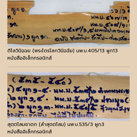
ติโลวินิจฺฉย (พระไตรโลกวินิจฉัย) นพ.บ.405/13 ผูก13
หนังสืออิเล็กทรอนิกส์
สุตฺตโสมชาตก (ลำสุตตโสม) นพ.บ.535/3 ผูก3
หนังสืออิเล็กทรอนิกส์