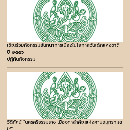
เชิญร่วมกิจกรรมสันทนาการเนื่องในโอกาสวันเด็กแห่งชาติ
ปี ๒๕๕๖
ปฏิทินกิจกรรม
วีดิทัศน์ "นครศรีธรรมราช เมืองท่าสำคัญแห่งคาบสมุทรทะเล
ใต้"