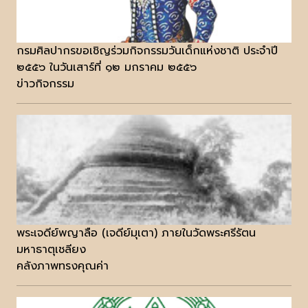
กรมศิลปากรขอเชิญร่วมกิจกรรมวันเด็กแห่งชาติ ประจำปี
๒๕๕๖ ในวันเสาร์ที่ ๑๒ มกราคม ๒๕๕๖
ข่าวกิจกรรม
พระเจดีย์พญาลือ (เจดีย์มุเตา) ภายในวัดพระศรีรัตน
มหาธาตุเชลียง
คลังภาพทรงคุณค่า