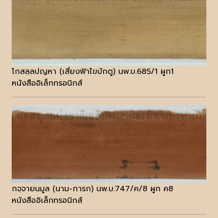
โกสลฺลปญหา (เสี่ยงฟ้าไขบักตู) นพ.บ.685/1 ผูก1
หนังสืออิเล็กทรอนิกส์
กจฺจายนมูล (นาม-การก) นพ.บ.747/ค/8 ผูก ค8
หนังสืออิเล็กทรอนิกส์