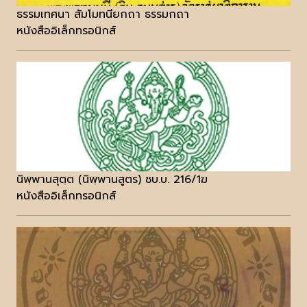
ธรรมเทศนา สัมโมทนียกถา ธรรมกถา
หนังสืออิเล็กทรอนิกส์
นิพฺพานสุตฺต (นิพฺพานสูตร) ชบ.บ. 216/1ฆ
หนังสืออิเล็กทรอนิกส์