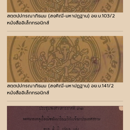
สตฺตปฺปกรณาภิธมฺม (สงฺคิณี-มหาปฎฐาน) อย.บ.103/2
หนังสืออิเล็กทรอนิกส์
สตฺตปฺปกรณาภิธมฺม (สงฺคิณี-มหาปฏฺฐาน) อย.บ.141/2
หนังสืออิเล็กทรอนิกส์