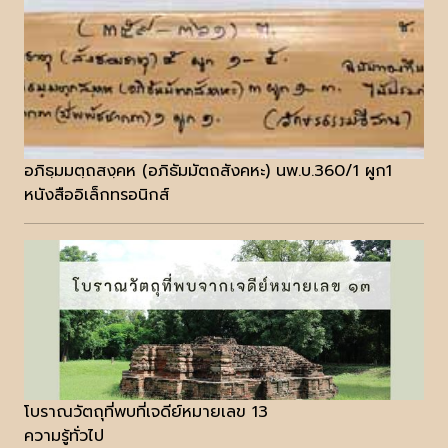
อภิธฺมมตฺถสงฺคห (อภิธัมมัตถสังคหะ) นพ.บ.360/1 ผูก1
หนังสืออิเล็กทรอนิกส์
โบราณวัตถุที่พบที่เจดีย์หมายเลข 13
ความรู้ทั่วไป