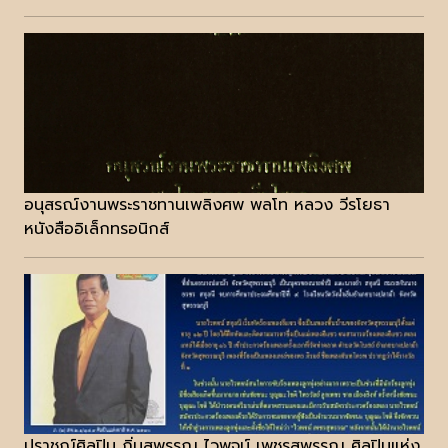
อนุสรณ์งานพระราชทานเพลิงศพ พลโท หลวง วีรโยธา
หนังสืออิเล็กทรอนิกส์
ปราชญ์ศิลปิน ถิ่นสุพรรณ ไวพจน์ เพชรสุพรรณ ศิลปินแห่ง