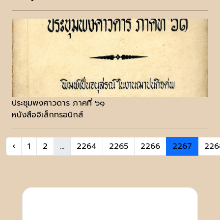
ประชุมพงศาวดาร ภาคที่ ๖๑
หนังสืออิเล็กทรอนิกส์
‹
1
2
...
2264
2265
2266
2267
226