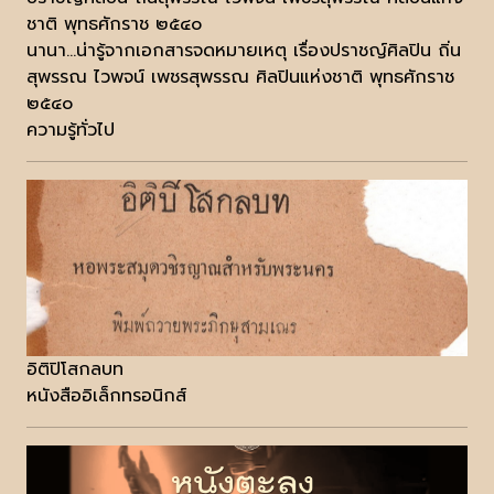
ชาติ พุทธศักราช ๒๕๔๐
นานา...น่ารู้จากเอกสารจดหมายเหตุ เรื่องปราชญ์ศิลปิน ถิ่น
สุพรรณ ไวพจน์ เพชรสุพรรณ ศิลปินแห่งชาติ พุทธศักราช
๒๕๔๐
ความรู้ทั่วไป
อิติปิโสกลบท
หนังสืออิเล็กทรอนิกส์