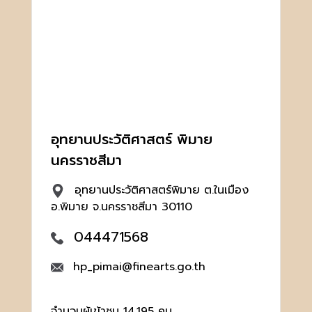
อุทยานประวัติศาสตร์ พิมาย
นครราชสีมา
อุทยานประวัติศาสตร์พิมาย ต.ในเมือง
อ.พิมาย จ.นครราชสีมา 30110
044471568
hp_pimai@finearts.go.th
จำนวนผู้เข้าชม 14,195 คน