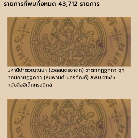
รายการที่พบทั้งหมด 43,712 รายการ
มหานิปาตวณฺณนา (เวสฺสนฺตรชาตก) ชาตกกฏฐกถา ขุทฺ
ทกนิกายฏฐกถา (หิมพานต์-นครกัณฑ์) สพ.บ.415/5
หนังสืออิเล็กทรอนิกส์