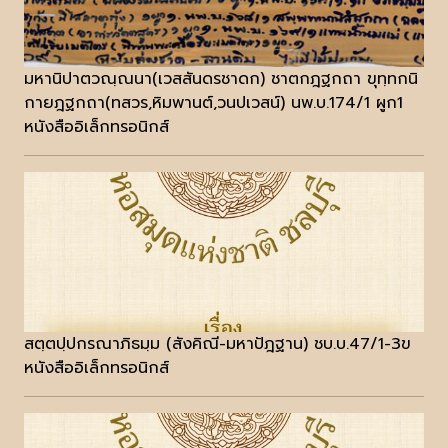
มหานิปาตวณฺณนา(เวสสันดรชาดก) ชาตกฎฐกถา ขุทฺทกนิ
กายฎฐกถา(ทสวร,หิมพานต์,วนปเวสน์) นพ.บ.174/1 ผูก1
หนังสืออิเล็กทรอนิกส์
สตฺตปฺปกรณาภิธมฺม (สังคิณี-มหาปัฎฐาน) ชบ.บ.47/1-3ข
หนังสืออิเล็กทรอนิกส์