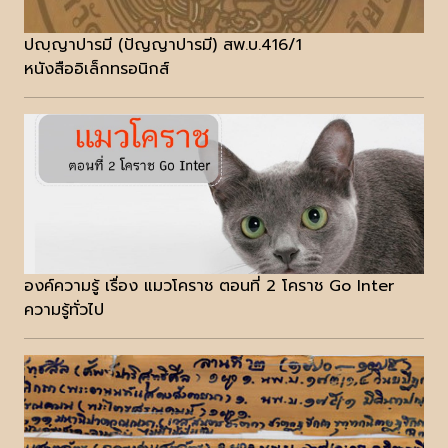
ปญฺญาปารมี (ปัญญาปารมี) สพ.บ.416/1
หนังสืออิเล็กทรอนิกส์
องค์ความรู้ เรื่อง แมวโคราช ตอนที่ 2 โคราช Go Inter
ความรู้ทั่วไป