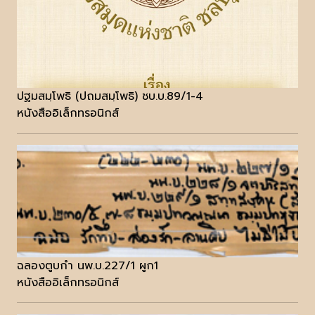
ปฐมสมฺโพธิ (ปถมสมฺโพธิ) ชบ.บ.89/1-4
หนังสืออิเล็กทรอนิกส์
ฉลองตูบกำ นพ.บ.227/1 ผูก1
หนังสืออิเล็กทรอนิกส์