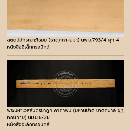
สตฺตปฺปกรณาภิธมฺม (ธาตุกถา-ยมา) นพ.บ.793/4 ผูก 4
หนังสืออิเล็กทรอนิกส์
พระมหาเวสสันดรชาฎก คาถาพัน (มหานิปาต ชาตกปาลิ ขุทฺ
ทกนิกาย) นม.บ.6/2ข
หนังสืออิเล็กทรอนิกส์