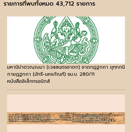
รายการที่พบทั้งหมด 43,712 รายการ
มหานิปาตวณฺณนา (เวสฺสนฺตรชาตก) ชาตกฏฺฐกถา ขุทฺทกนิ
กายฏฺฐกถา (มัทรี-นครกัณฑ์) ชบ.บ. 280/11
หนังสืออิเล็กทรอนิกส์