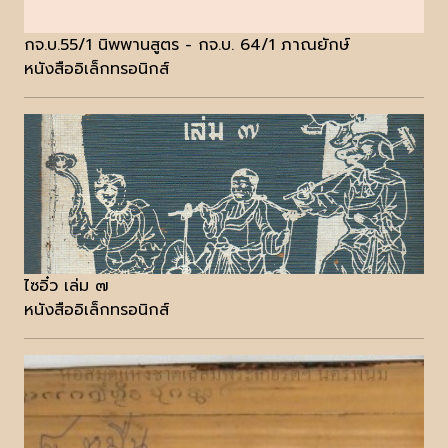
กจ.บ.55/1 นิพพานสูตร - กจ.บ. 64/1 ภาณยักษ์
หนังสืออิเล็กทรอนิกส์
ไซอิ๋ว เล่ม ๗
หนังสืออิเล็กทรอนิกส์