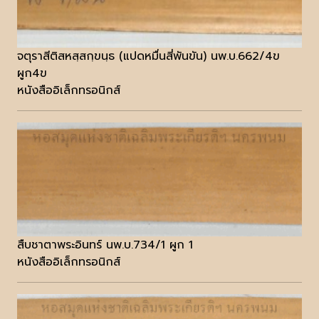
จตุราสีติสหสฺสกฺขนฺธ (แปดหมื่นสี่พันขัน) นพ.บ.662/4ข
ผูก4ข
หนังสืออิเล็กทรอนิกส์
สืบชาตาพระอินทร์ นพ.บ.734/1 ผูก 1
หนังสืออิเล็กทรอนิกส์