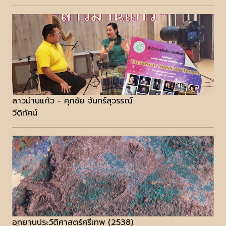
ลาวม่านแก้ว - ศุภชัย จันทร์สุวรรณ์
วีดิทัศน์
อุทยานประวัติศาสตร์ศรีเทพ (2538)