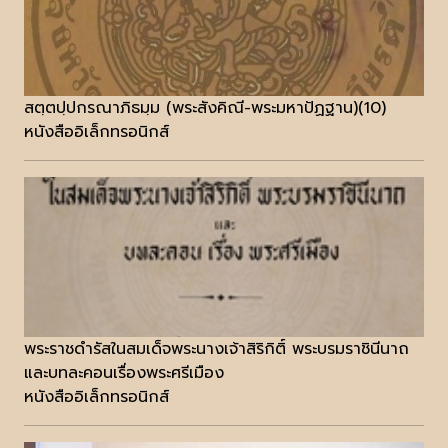
สตฺตปฺปกรณาภิธมฺม (พระสังคิณี-พระมหาปัฏฐาน)(10)
หนังสืออิเล็กทรอนิกส์
พระราชดำรัสในสมเด็จพระนางเจ้าสิริกิติ์ พระบรมราชินีนาถ
และบทละคอนเรื่องพระศรีเมือง
หนังสืออิเล็กทรอนิกส์