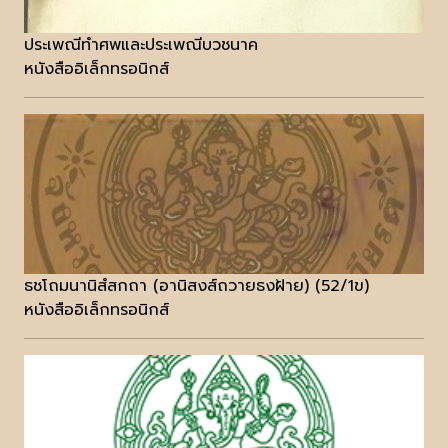
ประเพณีทำศพและประเพณีบวชนาค
หนังสืออิเล็กทรอนิกส์
ธชโถมนานิสํสกถา (อานิสงส์ถวายธงฝ้าย) (52/1ข)
หนังสืออิเล็กทรอนิกส์