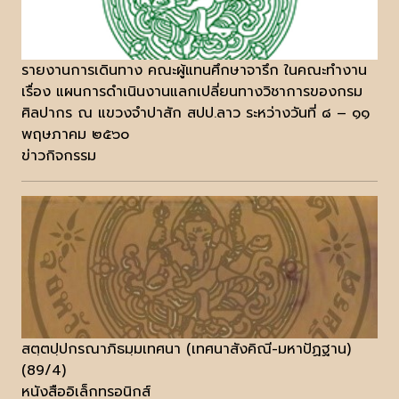
รายงานการเดินทาง คณะผู้แทนศึกษาจารึก ในคณะทำงาน
เรื่อง แผนการดำเนินงานแลกเปลี่ยนทางวิชาการของกรม
ศิลปากร ณ แขวงจำปาสัก สปป.ลาว ระหว่างวันที่ ๘ – ๑๑
พฤษภาคม ๒๕๖๐
ข่าวกิจกรรม
สตฺตปฺปกรณาภิธมฺมเทศนา (เทศนาสังคิณี-มหาปัฏฐาน)
(89/4)
หนังสืออิเล็กทรอนิกส์