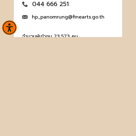
044 666 251
hp_panomrung@finearts.go.th
จำนวนผู้เข้าชม 23,573 คน
หน้าหลัก
ข่าวและกิจกรรม
นิทรรศการ
บริการ
เกี่ยวกับหน่วยงาน
คลังวิชาการ
ประชาชนควรรู้