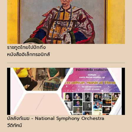
ราชทูตไทยไปปักกิ่ง
หนังสืออิเล็กทรอนิกส์
บัลลังก์เมฆ - National Symphony Orchestra
วีดิทัศน์