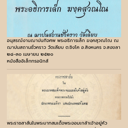
อนุสรณ์งานฌาปนกิจศพ พระอธิการเล็ก ฆงฺคสุวณโณ ณ
ฌาปนสถานชั่วคราว วัดเลียบ ต.ชิงโค อ.สิงหนคร จ.สงขลา
๒๘-๓๐ เมษายน ๒๕๒๐
หนังสืออิเล็กทรอนิกส์
พระราชสาส์นในพระบาทสมเด็จพระจอมเกล้าเจ้าอยู่หัว