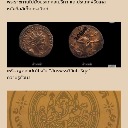
พระราชทานไปยังประเทศอเมริกา และประเทศฝรั่งเศส
หนังสืออิเล็กทรอนิกส์
เหรียญกษาปณ์โรมัน “จักรพรรดิวิคโตรินุส”
ความรู้ทั่วไป