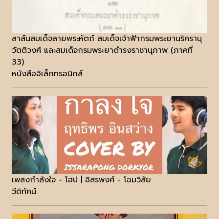
สาส์นสมเด็จลายพระหัตถ์ สมเด็จเจ้าฟ้ากรมพระยานริศรานุ
วัตติวงศ์ และสมเด็จกรมพระยาดำรงราชานุภาพ (ภาคที่
33)
หนังสืออิเล็กทรอนิกส์
เพลงกำลังใจ - โฮป | อิสรพงศ์ - โฉมวิลัย
วีดิทัศน์