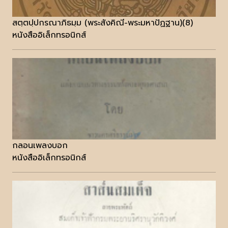
สตฺตปฺปกรณาภิธมฺม (พระสังคิณี-พระมหาปัฏฐาน)(8)
หนังสืออิเล็กทรอนิกส์
กลอนเพลงบอก
หนังสืออิเล็กทรอนิกส์