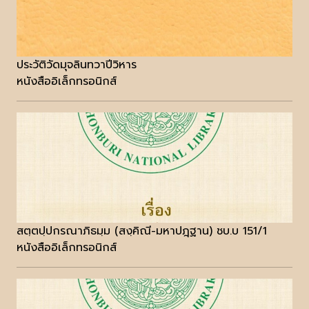
ประวัติวัดมุจลินทวาปีวิหาร
หนังสืออิเล็กทรอนิกส์
สตฺตปฺปกรณาภิธมฺม (สงฺคิณี-มหาปฎฺฐาน) ชบ.บ 151/1
หนังสืออิเล็กทรอนิกส์