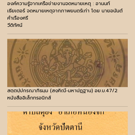
องค์ความรู้จากเครือข่ายงานจดหมายเหตุ : อานนท์
เธียเตอร์ จดหมายเหตุจากภาพยนตร์เก่า โดย นายอนันต์
คำเรืองศรี
วีดิทัศน์
สตฺตปฺปกรณาภิธมฺม (สงฺคิณี-มหาปฏฺฐาน) อย.บ.47/2
หนังสืออิเล็กทรอนิกส์