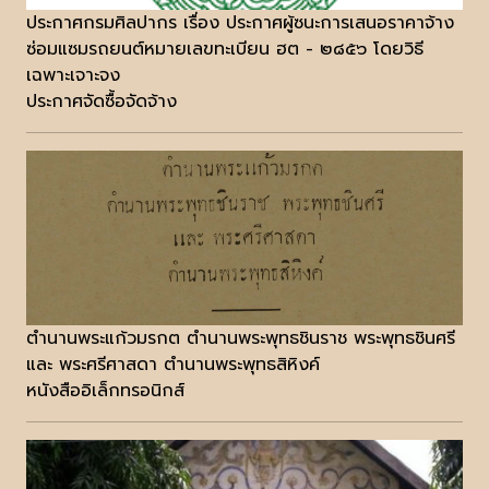
ประกาศกรมศิลปากร เรื่อง ประกาศผู้ซนะการเสนอราคาจ้าง
ซ่อมแซมรถยนต์หมายเลขทะเบียน ฮต - ๒๘๕๖ โดยวิธี
เฉพาะเจาะจง
ประกาศจัดซื้อจัดจ้าง
ตำนานพระแก้วมรกต ตำนานพระพุทธชินราช พระพุทธชินศรี
และ พระศรีศาสดา ตำนานพระพุทธสิหิงค์
หนังสืออิเล็กทรอนิกส์