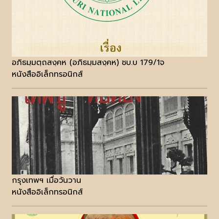
อภิธมฺมตฺถสงฺคห (อภิธมฺมสงฺคห) ชบ.บ 179/1จ
หนังสืออิเล็กทรอนิกส์
กรุงเทพฯ เมื่อวันวาน
หนังสืออิเล็กทรอนิกส์