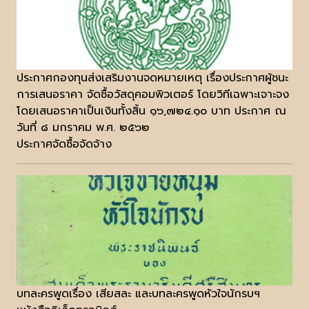
ประกาศกองทุนส่งเสริมงานจดหมายเหตุ เรื่องประกาศผู้ชนะ
การเสนอราคา จัดซื้อวัสดุคอมพิวเตอร์ โดยวิทีเฉพาะเจาะจง
โดยเสนอราคาเป็นเงินทั้งสิ้น ๑๖,๗๒๔.๑๐ บาท ประกาศ ณ
วันที่ ๘ มกราคม พ.ศ. ๒๕๖๒
ประกาศจัดซื้อจัดจ้าง
บทละครพูดเรื่อง เสียสละ และบทละครพูดหัวใจนักรบฯ