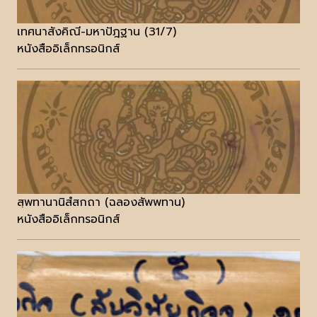
เทศนาสังคิณี-มหาปัฎฐาน (31/7)
หนังสืออิเล็กทรอนิกส์
สฺพทานานิสํสกถา (ฉลองสัพพทาน)
หนังสืออิเล็กทรอนิกส์