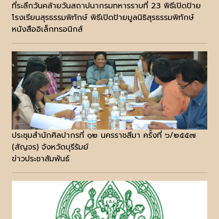
ที่ระลึกวันคล้ายวันสถาปนากรมทหารราบที่ 23 พิธีเปิดป้าย
โรงเรียนสุรธรรมพิทักษ์ พิธีเปิดป้ายมูลนิธิสุรธรรมพิทักษ์
หนังสืออิเล็กทรอนิกส์
ประชุมสำนักศิลปากรที่ ๑๒ นครราชสีมา ครั้งที่ ๖/๒๕๕๗
(สัญจร) จังหวัดบุรีรัมย์
ข่าวประชาสัมพันธ์