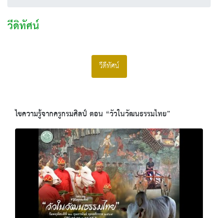
วีดิทัศน์
วีดีทัศน์
ไขความรู้จากครูกรมศิลป์ ตอน “วัวในวัฒนธรรมไทย”