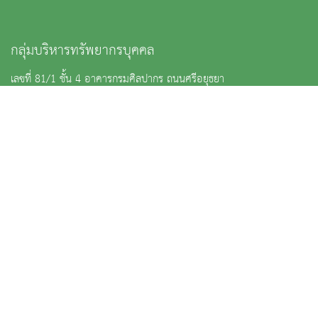
กลุ่มบริหารทรัพยากรบุคคล
เลขที่ 81/1 ชั้น 4 อาคารกรมศิลปากร ถนนศรีอยุธยา
แขวงวชิรพยาบาล เขตดุสิต กรุงเทพฯ 10300
ท่านสามารถติดตามประกาศรับสมัครงานได้ที่
https://finearts.thaijobjob.com
: เบอร์กลางกรมศิลปากร 02-164-2501-2 กลุ่มงานสรรหาฯ : ต่อ
4021 กลุ่มงานทะเบียนฯ : ต่อ 4045 หรือเบอร์ตรง 02-126-6562 กลุ่ม
งานพัฒนาฯ : ต่อ 4042 - 4043 กลุ่มงานอัตราฯ : ต่อ 4022 งานธุรการ
: ต่อ 4014
:
personnel@finearts.go.th