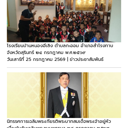
โรงเรียนบ้านหนองอีเลิง ตำบลกะออม อำเภอสำโรงทาบ
จังหวัดสุรินทร์ ๒๔ กรกฎาคม พ.ศ.๒๕๖๙
วันเสาร์ที่ 25 กรกฎาคม 2569 | ข่าวประชาสัมพันธ์
นิทรรศการเฉลิมพระเกียรติพระบาทสมเด็จพระเจ้าอยู่หัว