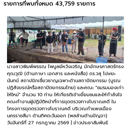
รายการที่พบทั้งหมด 43,759 รายการ
นางสาวพิมพ์พรรณ ไพบูลย์หวังเจริญ นักอักษรศาสตร์ทรง
คุณวุฒิ (ด้านภาษา เอกสาร และหนังสือ) ดร.วสุ โปษยะ
นันทน์ สถาปนิกเชี่ยวชาญเฉพาะด้านสถาปัตยกรรม (บูรณ
ปฏิสังขรณ์หรือสถาปัตยกรรมไทย) และคณะ "ชมรมมองเก่า
ให้ใหม่" จำนวน 10 ท่าน ให้เกียรติเข้าเยี่ยมชมและให้กำลังใจ
คณะทำงานผู้ปฏิบัติหน้าที่การขุดตรวจทางโบราณคดี ใน
โครงการขุดตรวจทางโบราณคดี บริเวณกำแพงเมือง
นครราชสีมา ด้านทิศตะวันออก (พลล้านต้านปัญจา)
วันจันทร์ที่ 27 กรกฎาคม 2569 | ข่าวประชาสัมพันธ์