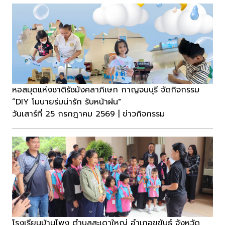
หอสมุดแห่งชาติรัชมังคลาภิเษก กาญจนบุรี จัดกิจกรรม
“DIY โมบายร่มน่ารัก รับหน้าฝน"
วันเสาร์ที่ 25 กรกฎาคม 2569 | ข่าวกิจกรรม
โรงเรียนบ้านโพง ตำบลสะเดาใหญ่ อำเภอขุขันธ์ จังหวัด