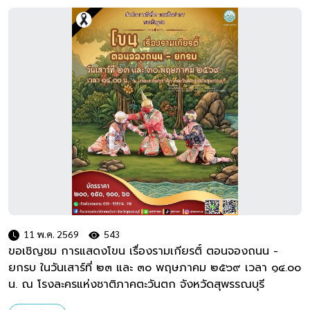
11 พ.ค. 2569
543
ขอเชิญชม การแสดงโขน เรื่องรามเกียรติ์ ตอนจองถนน -
ยกรบ ในวันเสาร์ที่ ๒๓ และ ๓๐ พฤษภาคม ๒๕๖๙ เวลา ๑๔.๐๐
น. ณ โรงละครแห่งชาติภาคตะวันตก จังหวัดสุพรรณบุรี